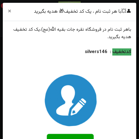
0
×
👤💥با هر ثبت نام ، یک کد تخفیف🎁 هدیه بگیرید
باهر
ثبت نام
در فروشگاه
نقره جات بقیه الله(عج)
،یک کد تخفیف
هدیه
بگیرید.
خانه
فهرست محصولات
کدتخفیف
:
silvers146
انگشترنقره عقیق یمنی مشکی اصل رکاب فیلی دست ساز