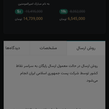
به نام مبارک امیرالمومنین
5٪
15,495,000
19٪
8,052,000
1
14,739,000
6,545,000
مان
تومان
تومان
روش ارسال
مشخصات
دیدگاه‌ها
روش ارسال در حالت معمول ارسال رایگان به سراسر نقاط
کشور توسط شرکت پست جمهوری اسلامی ایران انجام
می‌شود.