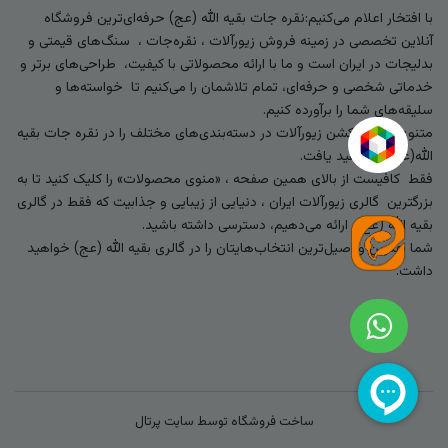
با افتخار اعلام می‌کنیم:نقره جات بقیه الله (عج) حرفه‌ای‌ترین فروشگاه
آنلاین تخصصی در زمینه فروش زیورآلات ، نقره‌جات ، سنگ‌های قیمتی و
بدلیجات در ایران است و ما با ارائه محصولاتی با کیفیت، طراحی‌های برتر و
خدماتی شخصی و حرفه‌ای، تمام تلاشمان را می‌کنیم تا خواسته‌ها و
سلیقه‌های شما را برآورده کنیم.
متنوع‌ترین کالکشن زیورآلات در دسته‌بندی‌های مختلف را در نقره جات بقیه
الله(عج) خواهید یافت.
فقط کافیست از بالای همین صفحه ، «منوی محصولات» را کلیک کنید تا به
بزرگترین گالری زیورآلات ایران ، دنیایی از زیبایی و جذابیت که فقط در گالری
بقیه الله (عج) ارائه می‌دهیم، دسترسی داشته باشید.
شما بهترین و اصیل‌ترین انتخاب‌هایتان را در گالری بقیه الله (عج) خواهید
داشت.
ساخت فروشگاه توسط
سایت پرتال