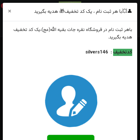
0
×
👤💥با هر ثبت نام ، یک کد تخفیف🎁 هدیه بگیرید
باهر
ثبت نام
در فروشگاه
نقره جات بقیه الله(عج)
،یک کد تخفیف
هدیه
بگیرید.
خانه
فهرست محصولات
انگشترنقره سنتاتیک سفید زنانه
کدتخفیف
:
silvers146