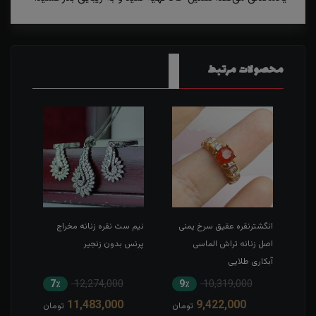
محصولات مرتبط
ی
انگشترنقره عقیق سرخ یمنی
نیم ست نقره زنانه مخراج
انگش
ن
اصل زنانه تراش الماسی
پرنس بدون زنجیر
یمنی
آبکاری طلایی
7٪
12,274,000
9٪
10,319,000
6
11,483,000
9,422,000
مان
تومان
تومان