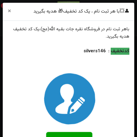
0
×
👤💥با هر ثبت نام ، یک کد تخفیف🎁 هدیه بگیرید
باهر
ثبت نام
در فروشگاه
نقره جات بقیه الله(عج)
،یک کد تخفیف
هدیه
بگیرید.
خانه
فهرست محصولات
حلقه ست نقره جواهری زنانه و مردانه
کدتخفیف
:
silvers146