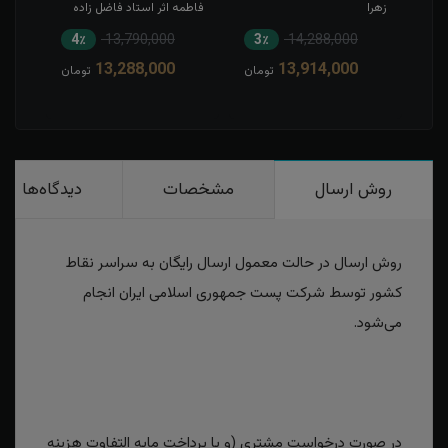
زهرا
فاطمه اثر استاد فاضل زاده
4٪
13,790,000
3٪
14,288,000
5
13,288,000
13,914,000
مان
تومان
تومان
روش ارسال
مشخصات
دیدگاه‌ها
روش ارسال در حالت معمول ارسال رایگان به سراسر نقاط
کشور توسط شرکت پست جمهوری اسلامی ایران انجام
می‌شود.
در صورت درخواست مشتری (و با پرداخت مابه التفاوت هزینه