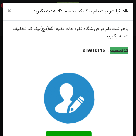
0
×
👤💥با هر ثبت نام ، یک کد تخفیف🎁 هدیه بگیرید
باهر
ثبت نام
در فروشگاه
نقره جات بقیه الله(عج)
،یک کد تخفیف
هدیه
بگیرید.
خانه
فهرست محصولات
گوشواره جواهری عقیق یمن کبود اصل
کدتخفیف
:
silvers146