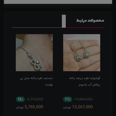
محصولات مرتبط
گوشواره نقره زبرجد زنانه
دستبند نقره زنانه مدل بی
نیم 
روکش آب رادیوم
نهایت
کارت
15٪
6,712,000
11٪
14,864,000
1
5,765,000
13,267,000
مان
تومان
تومان