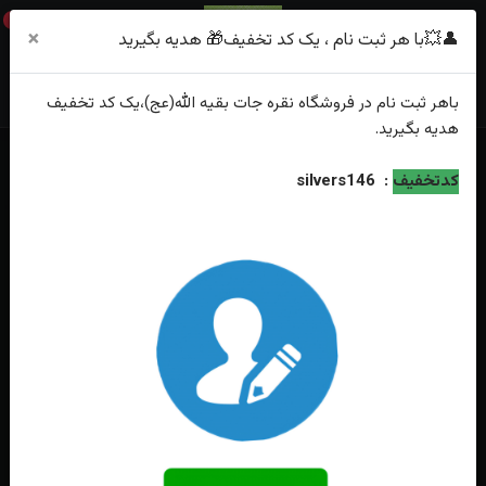
0
×
👤💥با هر ثبت نام ، یک کد تخفیف🎁 هدیه بگیرید
باهر
ثبت نام
در فروشگاه
نقره جات بقیه الله(عج)
،یک کد تخفیف
هدیه
بگیرید.
خانه
فهرست محصولات
انگشترنقره اپال صنعتی رکاب چهارچنگ
کدتخفیف
:
silvers146