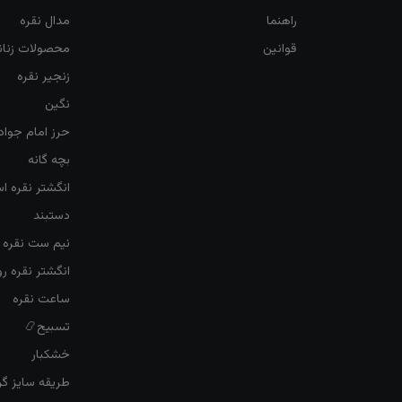
راهنما
مدال نقره
قوانین
محصولات زنان
زنجیر نقره
نگین
حرز امام جواد
بچه گانه
انگشتر نقره ا
دستبند
نیم ست نقره ز
انگشتر نقره 
ساعت نقره
تسبیح📿
خشکبار
طریقه سایز گرف