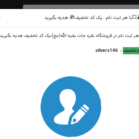
×
💥با هر ثبت نام ، یک کد تخفیف🎁 هدیه بگیرید
شرف الشمس
هر
ثبت نام
در فروشگاه
نقره جات بقیه الله(عج)
،یک کد تخفیف
هدیه
بگیرید.
کاری رکاب فیلی دست ساز
تخفیف
:
silvers146
انگشترنقره اپال آتیشی اصل مخراج کاری رکاب فیلی دست ساز
ویژگی‌های محصول
وزن: ۱۲‌.۵گرم
عيار نقره: ۹۲۵
توضیحات: ارسال و سایز رایگان همراه با هدیه زعفران قائنات از...