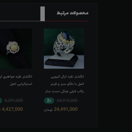
محصولات مرتبط
شتر نقره اپال اتیوپی
انگشتر نقره اپال اتیوپی
انگشتر نقره جواهری اپ
 مخراج شش قطعه
اصل با تلألو سبز و قرمز
استرالیایی اصل
یان اصلی رکاب فیلی
رکاب فیلی چنگی دست ساز
ی دست ساز
شبکه و آینه کاری شده
٪
5,291,000
2٪
24,915,000
2٪
17,925,000
4,427,000
24,491,000
17,632,000
تومان
تومان
ت