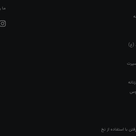
ما ر
ه
 (ع)
سپرت
نانه
روس
تن با استفاده از نخ