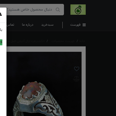
👤
فهرست
سبدخرید
درباره ما
تماس با ما
با
خانه
فهرست محصولات
انگشترنقره اپال آتیشی اصل مخراج 
کد