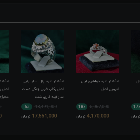
ال
انگشتر نقره جواهری اپال
انگشتر نقره اپال استرالیایی
انگشتر
اتیوپی اصل
اصل رکاب فیلی چنگی دست
اصل با
ساز آینه کاری شده
مخراج
اصلی 
0
6٪
18,491,000
18٪
5,067,000
17
دست س
0
17,551,000
4,170,000
ومان
تومان
تومان