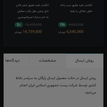
طی
انگشتر نقره عقیق سبز زنانه
انگشتر نقره عقیق شجر قائن
انگش
خطی حکاکی یا رقیه
تاج برنجی بغل رکاب منقش
حکاک
به نام مبارک امیرالمومنین
5٪
15,495,000
19٪
8,052,000
1
14,739,000
6,545,000
مان
تومان
تومان
روش ارسال
مشخصات
دیدگاه‌ها
روش ارسال در حالت معمول ارسال رایگان به سراسر نقاط
کشور توسط شرکت پست جمهوری اسلامی ایران انجام
می‌شود.