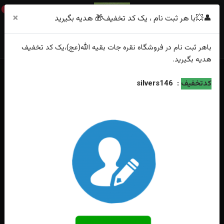
0
×
👤💥با هر ثبت نام ، یک کد تخفیف🎁 هدیه بگیرید
باهر
ثبت نام
در فروشگاه
نقره جات بقیه الله(عج)
،یک کد تخفیف
هدیه
بگیرید.
خانه
فهرست محصولات
کدتخفیف
:
silvers146
انگشترنقره عقیق نباتی یمنی اصل حکاکی یافاطمه الزهرا رکاب صفوی دست ساز