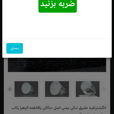
بستن
انگشترنقره عقیق نباتی یمنی اصل حکاکی یافاطمه الزهرا رکاب