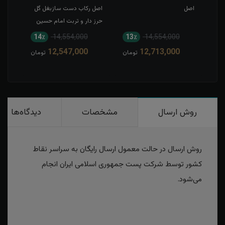
اصل
اصل رکاب دست سازبغل گل
شمس
حرز دار و تربت امام حسین
14٪
14,554,000
13٪
14,554,000
12,547,000
12,713,000
تومان
تومان
روش ارسال
مشخصات
دیدگاه‌ها
روش ارسال در حالت معمول ارسال رایگان به سراسر نقاط
کشور توسط شرکت پست جمهوری اسلامی ایران انجام
می‌شود.