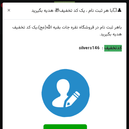
0
×
👤💥با هر ثبت نام ، یک کد تخفیف🎁 هدیه بگیرید
باهر
ثبت نام
در فروشگاه
نقره جات بقیه الله(عج)
،یک کد تخفیف
هدیه
بگیرید.
خانه
فهرست محصولات
کدتخفیف
:
silvers146
انگشترنقره عقیق سوسنی یمنی اصل هشت گوش رکاب دست ساز صفوی