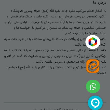
درباره ما
با افتخار اعلام می‌کنیم:نقره جات بقیه الله (عج) حرفه‌ای‌ترین فروشگاه
آنلاین تخصصی در زمینه فروش زیورآلات ، نقره‌جات ، سنگ‌های قیمتی و
بدلیجات در ایران است و ما با ارائه محصولاتی با کیفیت، طراحی‌های برتر و
خدماتی شخصی و حرفه‌ای، تمام تلاشمان را می‌کنیم تا خواسته‌ها و
سلیقه‌های شما را برآورده کنیم.
متنوع‌ترین کالکشن زیورآلات در دسته‌بندی‌های مختلف را در نقره جات بقیه
الله(عج) خواهید یافت.
فقط کافیست از بالای همین صفحه ، «منوی محصولات» را کلیک کنید تا به
بزرگترین گالری زیورآلات ایران ، دنیایی از زیبایی و جذابیت که فقط در گالری
بقیه الله (عج) ارائه می‌دهیم، دسترسی داشته باشید.
شما بهترین و اصیل‌ترین انتخاب‌هایتان را در گالری بقیه الله (عج) خواهید
داشت.