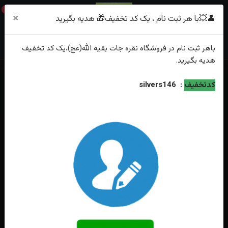
0
×
👤💥با هر ثبت نام ، یک کد تخفیف🎁 هدیه بگیرید
باهر
ثبت نام
در فروشگاه
نقره جات بقیه الله(عج)
،یک کد تخفیف
هدیه
بگیرید.
خانه
فهرست محصولات
کدتخفیف
:
silvers146
ست انگشتر نقره عقیق کبود یمنی اصل رکاب دست ساز پشت بسته حرز دار
+تربت امام حسین(ع)