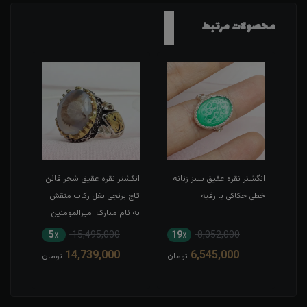
محصولات مرتبط
طی
انگشتر نقره عقیق سبز زنانه
انگشتر نقره عقیق شجر قائن
انگش
خطی حکاکی یا رقیه
تاج برنجی بغل رکاب منقش
حکاک
به نام مبارک امیرالمومنین
5٪
15,495,000
19٪
8,052,000
1
14,739,000
6,545,000
مان
تومان
تومان