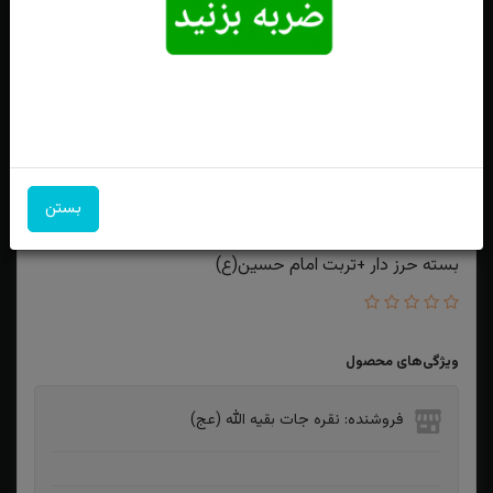
بستن
ست انگشتر نقره عقیق کبود یمنی اصل رکاب دست ساز پشت
بسته حرز دار +تربت امام حسین(ع)
ویژگی‌های محصول
فروشنده: نقره جات بقیه الله (عج)