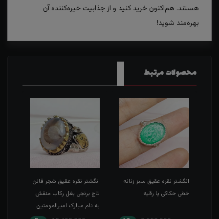
هستند. هم‌اکنون خرید کنید و از جذابیت خیره‌کننده آن
بهره‌مند شوید!
محصولات مرتبط
طی
انگشتر نقره عقیق سبز زنانه
انگشتر نقره عقیق شجر قائن
انگش
خطی حکاکی یا رقیه
تاج برنجی بغل رکاب منقش
حکاک
به نام مبارک امیرالمومنین