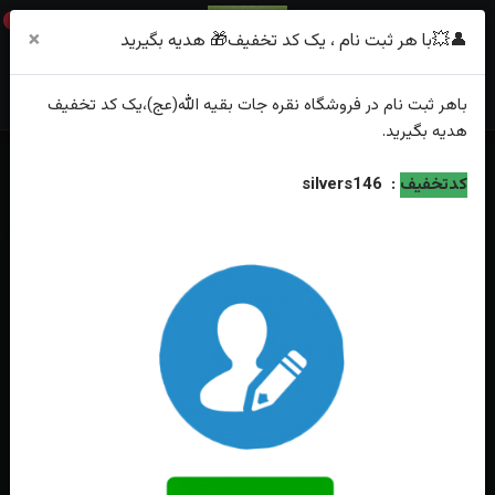
0
×
👤💥با هر ثبت نام ، یک کد تخفیف🎁 هدیه بگیرید
باهر
ثبت نام
در فروشگاه
نقره جات بقیه الله(عج)
،یک کد تخفیف
هدیه
بگیرید.
خانه
فهرست محصولات
کدتخفیف
:
silvers146
مدال نقره عقیق زرد شرف الشمس اصل طرح ذوالفقار