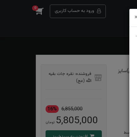
0
ورود به حساب کاربری
شمس)سایز
فروشنده: نقره جات بقیه
الله (عج)
16%
6,855,000
5,805,000
تومان
له توسط
افزودن به سبدخرید