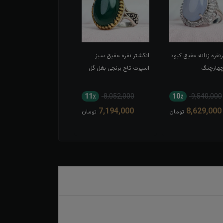
نقره زنانه عقیق کبود
انگشتر نقره عقیق سبز
چهارچنگ
اسپرت تاج برنجی بغل گل
11٪
8,052,000
10٪
9,540,000
7,194,000
8,629,000
تومان
تومان