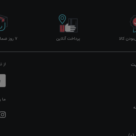
ودن کالا
پرداخت آنلاین
۷ روز ضمانت بازگشت
یت
از ت
ما ر
ه