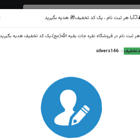
×
💥با هر ثبت نام ، یک کد تخفیف🎁 هدیه بگیرید
شرف الشمس
هر
ثبت نام
در فروشگاه
نقره جات بقیه الله(عج)
،یک کد تخفیف
هدیه
بگیرید.
مردانه(دعای شرف الشمس)سایز ۱۳×۱۸
تخفیف
:
silvers146
مدال نقره عقق زرد شرف الشمس اصل مردانه(دعای شرف ال
۱۳×۱۸
ویژگی‌های محصول
وزن: ۸.۴گرم
عیار نقره: ۹۲۵
مزین به: ذکر کامل شرف الشمس به حروف ابجد حکاکی شرف الشمس هر سا