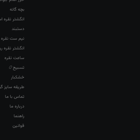
حرز امام جواد
بچه گانه
انگشتر نقره ا
دستبند
نیم ست نقره ز
انگشتر نقره 
ساعت نقره
تسبیح📿
خشکبار
طریقه سایز گرف
تماس با ما
درباره ما
راهنما
قوانین