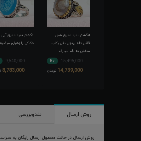
شتر نقره عقیق سبز زنانه
انگشتر نقره عقیق شجر
انگشتر نقره عقیق آبی
 حکاکی یا رقیه
قائن تاج برنجی بغل رکاب
حکاکی یا زهرای مرضیه
منقش به نام مبارک
امیرالمومنین
9,540,000
5٪
15,495,000
19٪
8,052,000
8,783,000
14,739,000
6,545,000
تومان
تومان
ت
روش ارسال
نقدوبررسی
روش ارسال در حالت معمول ارسال رایگان به سراس