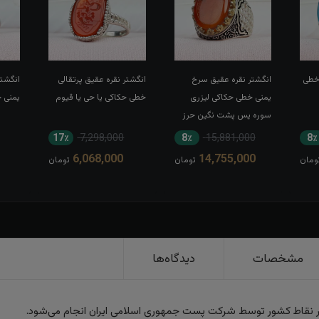
 خطی
انگشتر نقره عقیق سرخ
انگشتر نقره عقیق پرتقالی
انگشتر
یمنی خطی حکاکی لیزری
خطی حکاکی یا حی یا قیوم
یمنی 
سوره یس پشت نگین حرز
کبیر امام جواد(ع) رکاب تاج
17٪
7,298,000
8٪
15,881,000
8٪
برنجی بغل طرح ضریح
6,068,000
14,755,000
ومان
تومان
تومان
مشخصات
دیدگاه‌ها
ر نقاط کشور توسط شرکت پست جمهوری اسلامی ایران انجام می‌شود.