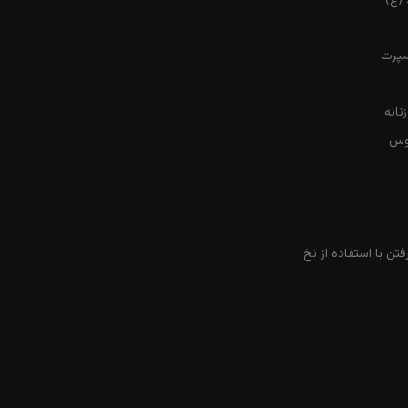
 (ع)
سپرت
نانه
روس
تن با استفاده از نخ