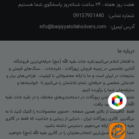
هفت روز هفته ، ۲۴ ساعت شبانه‌روز پاسخگوی شما هستیم
شماره تماس:
09157931440
آدرس ایمیل:
info@baqiyyatollahsilvers.com
درباره ما
با افتخار اعلام می‌کنیم:نقره جات بقیه الله (عج) حرفه‌ای‌ترین فروشگاه
آنلاین تخصصی در زمینه فروش زیورآلات ، نقره‌جات ، سنگ‌های قیمتی و
بدلیجات در ایران است و ما با ارائه محصولاتی با کیفیت، طراحی‌های برتر و
خدماتی شخصی و حرفه‌ای، تمام تلاشمان را می‌کنیم تا خواسته‌ها و
سلیقه‌های شما را برآورده کنیم.
متنوع‌ترین کالکشن زیورآلات در دسته‌بندی‌های مختلف را در نقره جات بقیه
الله(عج) خواهید یافت.
فقط کافیست از بالای همین صفحه ، «منوی محصولات» را کلیک کنید تا به
بزرگترین گالری زیورآلات ایران ، دنیایی از زیبایی و جذابیت که فقط در گالری
بقیه الله (عج) ارائه می‌دهیم، دسترسی داشته باشید.
شما بهترین و اصیل‌ترین انتخاب‌هایتان را در گالری بقیه الله (عج) خواهید