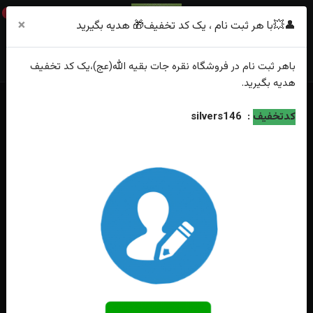
0
×
👤💥با هر ثبت نام ، یک کد تخفیف🎁 هدیه بگیرید
باهر
ثبت نام
در فروشگاه
نقره جات بقیه الله(عج)
،یک کد تخفیف
هدیه
بگیرید.
خانه
فهرست محصولات
کدتخفیف
:
silvers146
انگشتر نقره عقیق زردشرف الشمس اصل(دعای شرف الشمس)