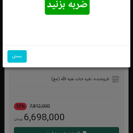
انگشتر نقره عقیق زردشرف الشمس اصل(دعای شرف الشمس)
بستن
ویژگی‌های محصول
فروشنده: نقره جات بقیه الله (عج)
15%
7,812,000
6,698,000
تومان