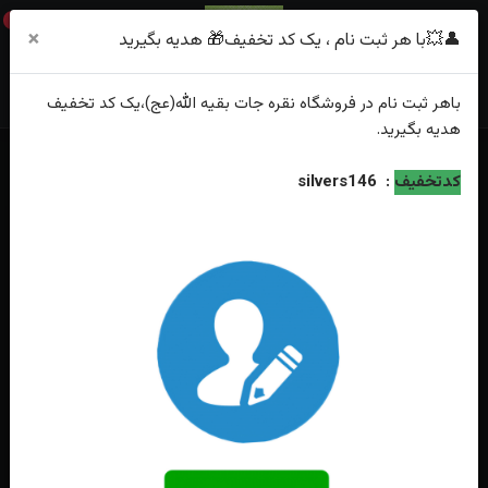
0
×
👤💥با هر ثبت نام ، یک کد تخفیف🎁 هدیه بگیرید
باهر
ثبت نام
در فروشگاه
نقره جات بقیه الله(عج)
،یک کد تخفیف
هدیه
بگیرید.
خانه
فهرست محصولات
انگشتر نقره عقیق سبز خطی خط یا زینب کبری
کدتخفیف
:
silvers146