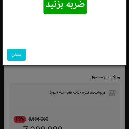
انگشتر نقره عقیق سبز خطی خط یا زینب کبری
بستن
ویژگی‌های محصول
فروشنده: نقره جات بقیه الله (عج)
19%
8,566,000