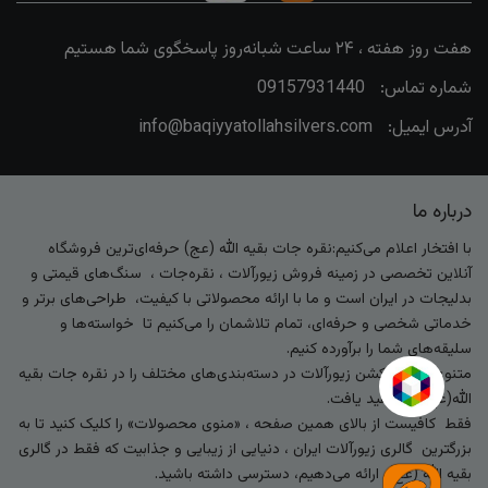
هفت روز هفته ، ۲۴ ساعت شبانه‌روز پاسخگوی شما هستیم
شماره تماس:
09157931440
آدرس ایمیل:
info@baqiyyatollahsilvers.com
درباره ما
با افتخار اعلام می‌کنیم:نقره جات بقیه الله (عج) حرفه‌ای‌ترین فروشگاه
آنلاین تخصصی در زمینه فروش زیورآلات ، نقره‌جات ، سنگ‌های قیمتی و
بدلیجات در ایران است و ما با ارائه محصولاتی با کیفیت، طراحی‌های برتر و
خدماتی شخصی و حرفه‌ای، تمام تلاشمان را می‌کنیم تا خواسته‌ها و
سلیقه‌های شما را برآورده کنیم.
متنوع‌ترین کالکشن زیورآلات در دسته‌بندی‌های مختلف را در نقره جات بقیه
الله(عج) خواهید یافت.
فقط کافیست از بالای همین صفحه ، «منوی محصولات» را کلیک کنید تا به
بزرگترین گالری زیورآلات ایران ، دنیایی از زیبایی و جذابیت که فقط در گالری
بقیه الله (عج) ارائه می‌دهیم، دسترسی داشته باشید.