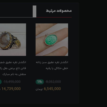
محصولات مرتبط
شتر نقره عقیق سرخ
انگشتر نقره عقیق سبز زنانه
انگشتر نقره عقیق شجر
 حکاکی لبیک یا
خطی حکاکی یا رقیه
قائن تاج برنجی بغل رک
عبدالله الحسین
منقش به نام مبارک
امیرالمومنین
15,495,000
19٪
8,052,000
11٪
13,567,000
14,739,000
6,545,000
12,166,000
تومان
تومان
ت