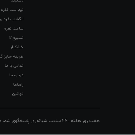
دستبند
نیم ست نقره ز
انگشتر نقره 
ساعت نقره
تسبیح📿
خشکبار
طریقه سایز گرف
تماس با ما
درباره ما
راهنما
قوانین
هفت روز هفته ، ۲۴ ساعت شبانه‌روز پاسخگوی شما هستیم