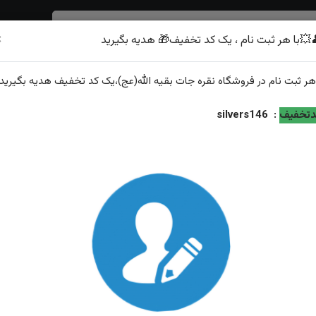
×
💥با هر ثبت نام ، یک کد تخفیف🎁 هدیه بگیرید
شرف الشمس
هر
ثبت نام
در فروشگاه
نقره جات بقیه الله(عج)
،یک کد تخفیف
هدیه
بگیرید.
تخفیف
:
silvers146
مدال نقره عقیق سرخ چهارگوش
ویژگی‌های محصول
نگین: عقیق
وزن: ۲گرم
ویژگی: ارسال رایگان همراه با هدیه زعفران قائنات از طرف گا...
عیار نقره: ۹۲۵