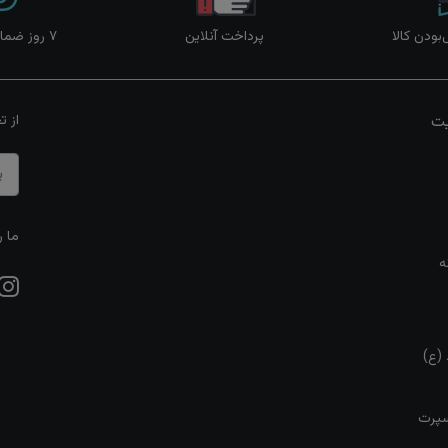
ودن کالا
پرداخت آنلاین
۷ روز ضمانت بازگشت
یت
از ت
ما ر
ه
 (ع)
سپرت