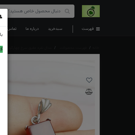
👤
فهرست
سبدخرید
درباره ما
تماس با ما
با
خانه
فهرست محصولات
مدال نقره عقیق سرخ چهارگوش
کد