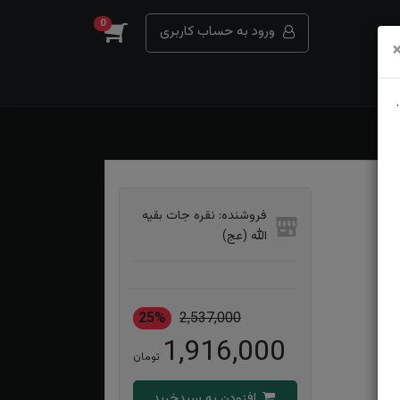
0
ورود به حساب کاربری
فروشنده: نقره جات بقیه
الله (عج)
25%
2,537,000
1,916,000
تومان
افزودن به سبدخرید