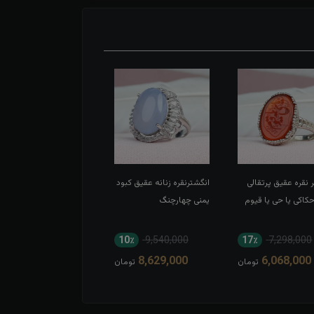
 نقره عقیق پرتقالی
انگشترنقره زنانه عقیق کبود
انگشتر نقره عقیق سبز
اکی یا حی یا قیوم
یمنی چهارچنگ
اسپرت تاج برنجی بغل گل
11٪
8,052,000
10٪
9,540,000
17٪
7,298,000
7,194,000
8,629,000
6,068,000
تومان
تومان
توم