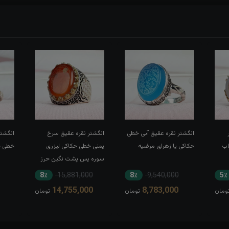
انگشتر نقره عقیق آبی خطی
انگشتر نقره عقیق سرخ
انگشتر
اب
حکاکی یا زهرای مرضیه
یمنی خطی حکاکی لیزری
خطی حک
سوره یس پشت نگین حرز
کبیر امام جواد(ع) رکاب تاج
8٪
15,881,000
8٪
9,540,000
5٪
برنجی بغل طرح ضریح
14,755,000
8,783,000
ومان
تومان
تومان