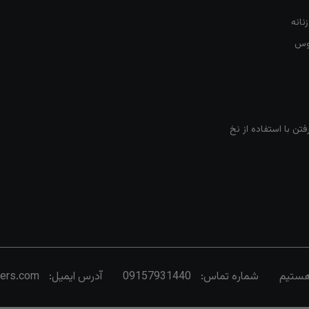
نانه
روس
تن با استفاده از نخ
شماره تماس:
09157931440
آدرس ایمیل:
vers.com