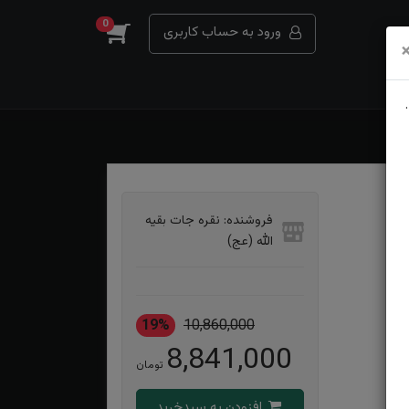
0
ورود به حساب کاربری
فروشنده: نقره جات بقیه
الله (عج)
19%
10,860,000
8,841,000
تومان
افزودن به سبدخرید