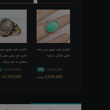
شتر نقره عقیق سرخ
انگشتر نقره عقیق سبز زنانه
انگشتر نقره عقیق شجر
 حکاکی لبیک یا
خطی حکاکی یا رقیه
قائن تاج برنجی بغل رک
عبدالله الحسین
منقش به نام مبارک
امیرالمومنین
15,495,000
19٪
8,052,000
11٪
13,567,000
14,739,000
6,545,000
12,166,000
تومان
تومان
ت