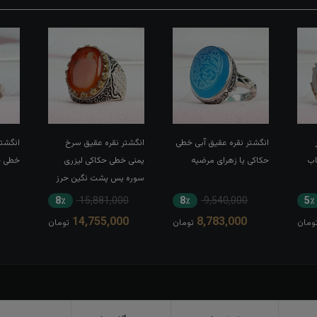
انگشتر نقره عقیق آبی خطی
انگشتر نقره عقیق سرخ
انگشتر
اب
حکاکی یا زهرای مرضیه
یمنی خطی حکاکی لیزری
خطی حک
سوره یس پشت نگین حرز
کبیر امام جواد(ع) رکاب تاج
8٪
15,881,000
8٪
9,540,000
5٪
برنجی بغل طرح ضریح
14,755,000
8,783,000
ومان
تومان
تومان