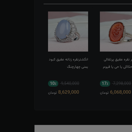
 نقره عقیق پرتقالی
انگشترنقره زنانه عقیق کبود
انگشتر نقره عقیق سبز
اکی یا حی یا قیوم
یمنی چهارچنگ
اسپرت تاج برنجی بغل گل
11٪
8,052,000
10٪
9,540,000
17٪
7,298,000
7,194,000
8,629,000
6,068,000
تومان
تومان
توم