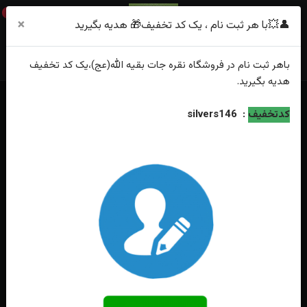
0
×
👤💥با هر ثبت نام ، یک کد تخفیف🎁 هدیه بگیرید
باهر
ثبت نام
در فروشگاه
نقره جات بقیه الله(عج)
،یک کد تخفیف
هدیه
بگیرید.
خانه
فهرست محصولات
حلقه نقره زنانه سولیتر چند نگین آب رادیوم ترک
کدتخفیف
:
silvers146