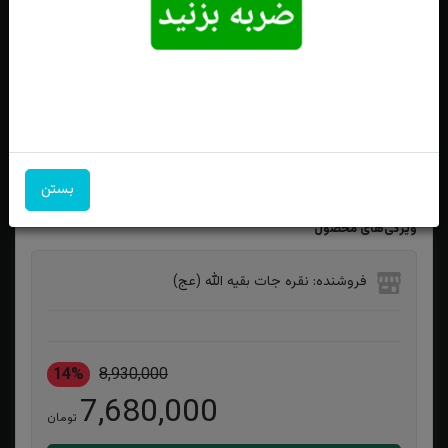
حلقه نقره زنانه سولیتر چند نگین آب رادیوم ترک
بستن
ویژگی‌های محصول
فروشنده: نقره جات بقیه الله (عج)
14%
8,930,000
7,680,000
تومان