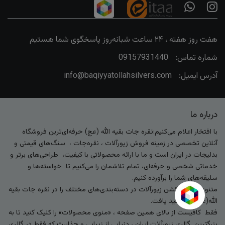
هفت روز هفته ، ۲۴ ساعت شبانه‌روز پاسخگوی شما هستیم
شماره تماس:
09157931440
آدرس ایمیل:
info@baqiyyatollahsilvers.com
درباره ما
با افتخار اعلام می‌کنیم:نقره جات بقیه الله (عج) حرفه‌ای‌ترین فروشگاه
آنلاین تخصصی در زمینه فروش زیورآلات ، نقره‌جات ، سنگ‌های قیمتی و
بدلیجات در ایران است و ما با ارائه محصولاتی با کیفیت، طراحی‌های برتر و
خدماتی شخصی و حرفه‌ای، تمام تلاشمان را می‌کنیم تا خواسته‌ها و
سلیقه‌های شما را برآورده کنیم.
متنوع‌ترین کالکشن زیورآلات در دسته‌بندی‌های مختلف را در نقره جات بقیه
الله(عج) خواهید یافت.
فقط کافیست از بالای همین صفحه ، «منوی محصولات» را کلیک کنید تا به
بزرگترین گالری زیورآلات ایران ، دنیایی از زیبایی و جذابیت که فقط در گالری