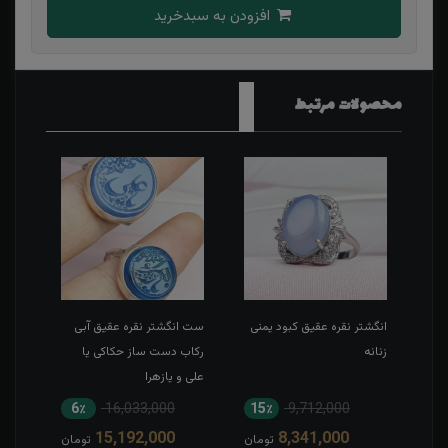
افزودن به سبدخرید
محصولات مرتبط
انگشتر نقره عقیق کبود یمنی
ست انگشتر نقره عقیق آبی
انگشت
ش
زنانه
رکاب دست ساز حکاکی یا
روکش
علی و یازهرا
6٪
16,033,000
15٪
9,712,000
8
15,192,000
8,341,000
مان
تومان
تومان