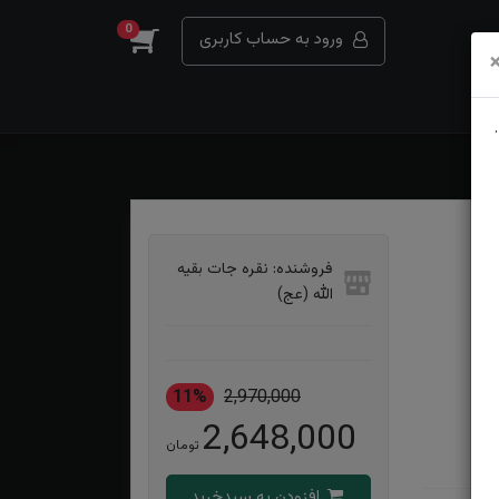
0
ورود به حساب کاربری
فروشنده: نقره جات بقیه
الله (عج)
11%
2,970,000
2,648,000
تومان
افزودن به سبدخرید