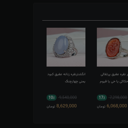
 نقره عقیق پرتقالی
انگشترنقره زنانه عقیق کبود
انگشتر نقره عقیق سبز
اکی یا حی یا قیوم
یمنی چهارچنگ
اسپرت تاج برنجی بغل گل
11٪
8,052,000
10٪
9,540,000
17٪
7,298,000
7,194,000
8,629,000
6,068,000
تومان
تومان
توم