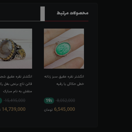
محصولات مرتبط
شتر نقره عقیق سرخ
انگشتر نقره عقیق سبز زنانه
انگشتر نقره عقیق شجر
 حکاکی لبیک یا
خطی حکاکی یا رقیه
قائن تاج برنجی بغل رک
عبدالله الحسین
منقش به نام مبارک
امیرالمومنین
15,495,000
19٪
8,052,000
11٪
13,567,000
14,739,000
6,545,000
12,166,000
تومان
تومان
ت