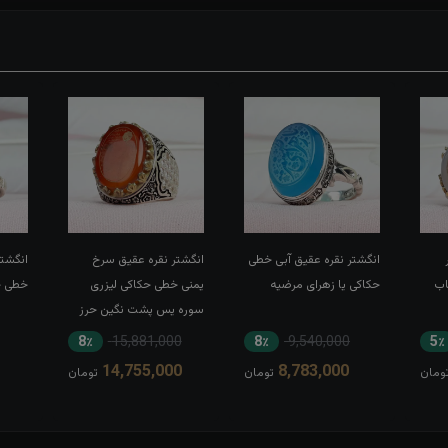
انگشتر نقره عقیق آبی خطی
انگشتر نقره عقیق سرخ
انگشتر
اب
حکاکی یا زهرای مرضیه
یمنی خطی حکاکی لیزری
خطی حک
سوره یس پشت نگین حرز
کبیر امام جواد(ع) رکاب تاج
8٪
15,881,000
8٪
9,540,000
5٪
برنجی بغل طرح ضریح
14,755,000
8,783,000
ومان
تومان
تومان