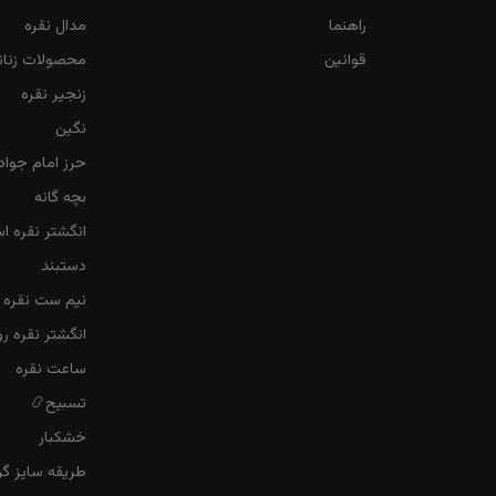
راهنما
مدال نقره
قوانین
محصولات زنان
زنجیر نقره
نگین
حرز امام جواد
بچه گانه
انگشتر نقره ا
دستبند
نیم ست نقره ز
انگشتر نقره 
ساعت نقره
تسبیح📿
خشکبار
طریقه سایز گرف