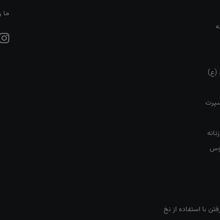
ما ر
ه
 (ع)
سپرت
نانه
روس
تن با استفاده از نخ