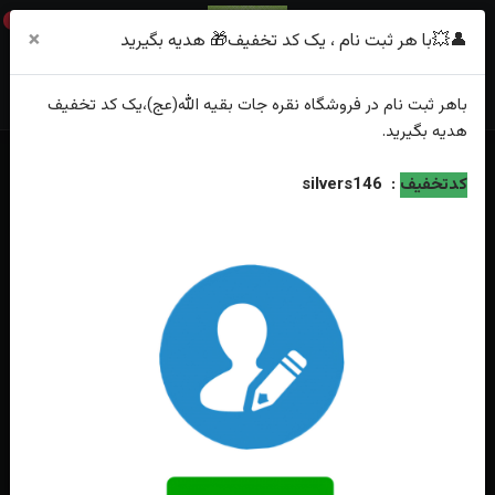
0
×
👤💥با هر ثبت نام ، یک کد تخفیف🎁 هدیه بگیرید
باهر
ثبت نام
در فروشگاه
نقره جات بقیه الله(عج)
،یک کد تخفیف
هدیه
بگیرید.
خانه
فهرست محصولات
کدتخفیف
:
silvers146
ست انگشتر نقره عقیق قرمز و تسبیح عقیق سلیمانی