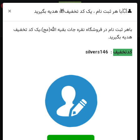
0
×
👤💥با هر ثبت نام ، یک کد تخفیف🎁 هدیه بگیرید
باهر
ثبت نام
در فروشگاه
نقره جات بقیه الله(عج)
،یک کد تخفیف
هدیه
بگیرید.
خانه
فهرست محصولات
انگشتر نقره در نجف زنانه چهار چنگ
کدتخفیف
:
silvers146