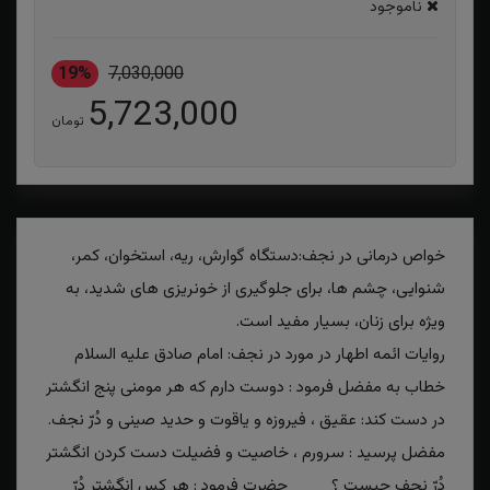
ناموجود
19%
7,030,000
5,723,000
تومان
خواص درمانی در نجف:دستگاه گوارش، ریه، استخوان، کمر،
شنوایی، چشم ها، برای جلوگیری از خونریزی های شدید، به
ویژه برای زنان، بسیار مفید است.
روایات ائمه اطهار در مورد در نجف: امام صادق علیه السلام
خطاب به مفضل فرمود : دوست دارم که هر مومنی پنج انگشتر
در دست کند: عقیق ، فیروزه و یاقوت و حدید صینی و دُرّ نجف.
مفضل پرسید : سرورم ، خاصیت و فضیلت دست کردن انگشتر
دُرّ نجف چیست ؟ حضرت فرمود : هر کس انگشتر دُرّ