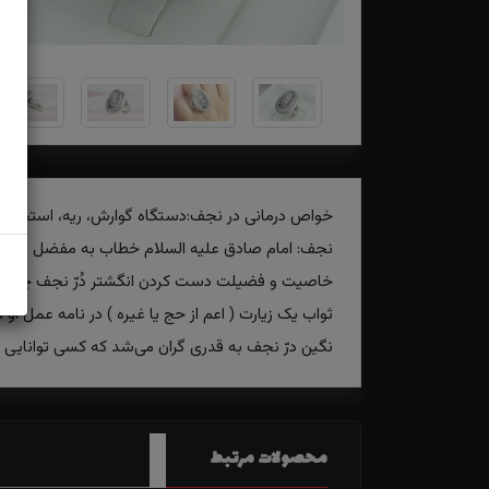
خواص درمانی در نجف:دستگاه گوارش، ریه، استخوان، ک
نجف: امام صادق علیه السلام خطاب به مفضل فرمود :
خاصیت و فضیلت دست کردن انگشتر دُرّ نجف چیست ؟ ح
ثواب یک زیارت ( اعم از حج یا غیره ) در نامه عمل او
نگین درّ نجف به قدری گران می‌شد که کسی توانایی خرید
محصولات مرتبط