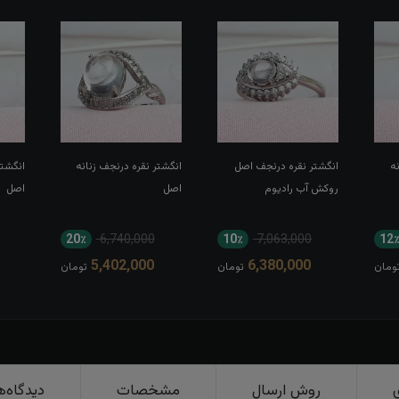
ه
انگشتر نقره درنجف اصل
انگشتر نقره درنجف زنانه
انگشتر
روکش آب رادیوم
اصل
اصل
20٪
6,740,000
10٪
7,063,000
12
5,402,000
6,380,000
ومان
تومان
تومان
روش ارسال
مشخصات
دیدگاه‌ه