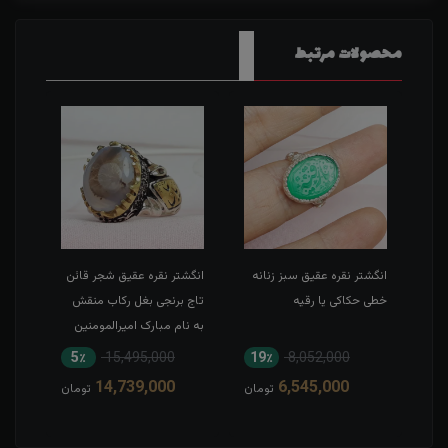
محصولات مرتبط
طی
انگشتر نقره عقیق سبز زنانه
انگشتر نقره عقیق شجر قائن
انگش
خطی حکاکی یا رقیه
تاج برنجی بغل رکاب منقش
حکاک
به نام مبارک امیرالمومنین
5٪
15,495,000
19٪
8,052,000
1
14,739,000
6,545,000
مان
تومان
تومان