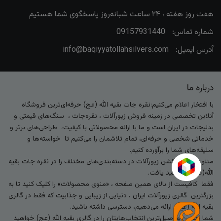
هفت روز هفته ، ۲۴ ساعت شبانه‌روز پاسخگوی شما هستیم
شماره تماس:
09157931440
آدرس ایمیل:
info@baqiyyatollahsilvers.com
درباره ما
با افتخار اعلام می‌کنیم:نقره جات بقیه الله (عج) حرفه‌ای‌ترین فروشگاه
آنلاین تخصصی در زمینه فروش زیورآلات ، نقره‌جات ، سنگ‌های قیمتی و
بدلیجات در ایران است و ما با ارائه محصولاتی با کیفیت، طراحی‌های برتر و
خدماتی شخصی و حرفه‌ای، تمام تلاشمان را می‌کنیم تا خواسته‌ها و
سلیقه‌های شما را برآورده کنیم.
متنوع‌ترین کالکشن زیورآلات در دسته‌بندی‌های مختلف را در نقره جات بقیه
الله(عج) خواهید یافت.
فقط کافیست از بالای همین صفحه ، «منوی محصولات» را کلیک کنید تا به
بزرگترین گالری زیورآلات ایران ، دنیایی از زیبایی و جذابیت که فقط در گالری
بقیه الله (عج) ارائه می‌دهیم، دسترسی داشته باشید.
شما بهترین و اصیل‌ترین انتخاب‌هایتان را در گالری بقیه الله (عج) خواهید