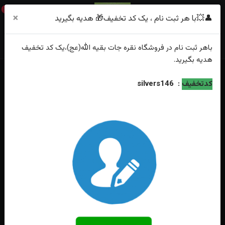
0
×
👤💥با هر ثبت نام ، یک کد تخفیف🎁 هدیه بگیرید
باهر
ثبت نام
در فروشگاه
نقره جات بقیه الله(عج)
،یک کد تخفیف
هدیه
بگیرید.
خانه
فهرست محصولات
انگشتر نقره عقیق یمنی سوسنی الماس تراش
کدتخفیف
:
silvers146