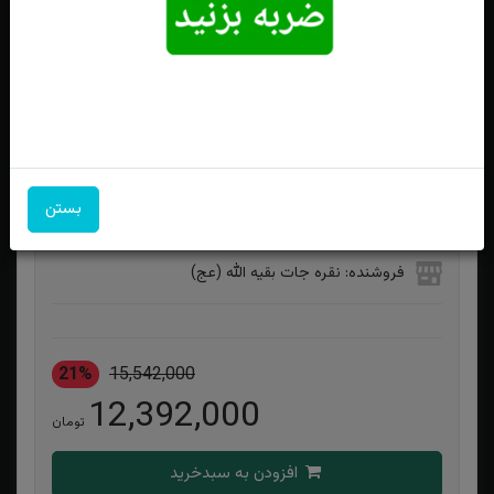
انگشتر نقره عقیق یمنی سوسنی الماس تراش
بستن
ویژگی‌های محصول
فروشنده: نقره جات بقیه الله (عج)
21%
15,542,000
12,392,000
تومان
افزودن به سبدخرید