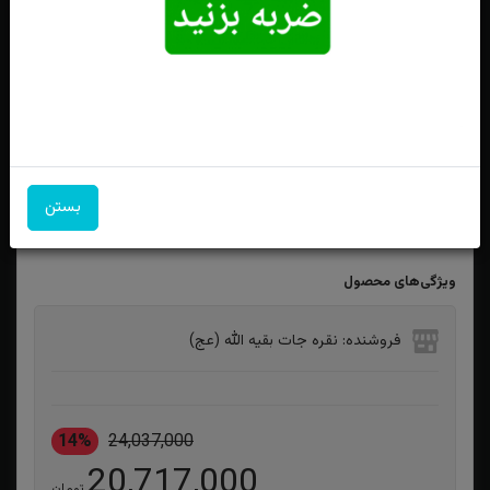
انگشترنقره فیروزه نیشابوری اصل رکاب دست ساز شبکه کاری
شده تاج برنجی چهارگوش
بستن
ویژگی‌های محصول
فروشنده: نقره جات بقیه الله (عج)
14%
24,037,000
20,717,000
تومان