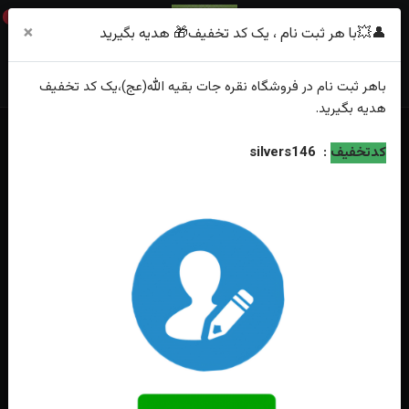
0
×
👤💥با هر ثبت نام ، یک کد تخفیف🎁 هدیه بگیرید
باهر
ثبت نام
در فروشگاه
نقره جات بقیه الله(عج)
،یک کد تخفیف
هدیه
بگیرید.
خانه
فهرست محصولات
کدتخفیف
:
silvers146
انگشترنقره فیروزه نیشابوری اصل رکاب دست ساز شبکه کاری شده تاج برنجی
چهارگوش