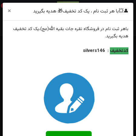
0
×
👤💥با هر ثبت نام ، یک کد تخفیف🎁 هدیه بگیرید
باهر
ثبت نام
در فروشگاه
نقره جات بقیه الله(عج)
،یک کد تخفیف
هدیه
بگیرید.
خانه
فهرست محصولات
ست انگشتر نقره عقیق سوسنی اصل
کدتخفیف
:
silvers146