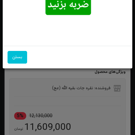
ست انگشتر نقره عقیق سوسنی اصل
بستن
ویژگی‌های محصول
فروشنده: نقره جات بقیه الله (عج)
5%
12,130,000
11,609,000
تومان