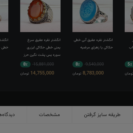
انگشتر نقره عقیق آبی خطی
انگشتر نقره عقیق سرخ
انگشتر
اب
حکاکی یا زهرای مرضیه
یمنی خطی حکاکی لیزری
خطی حک
سوره یس پشت نگین حرز
کبیر امام جواد(ع) رکاب تاج
8٪
15,881,000
8٪
9,540,000
5٪
برنجی بغل طرح ضریح
14,755,000
8,783,000
ومان
تومان
تومان
طریقه سایز گرفتن
مشخصات
دیدگاه‌ه