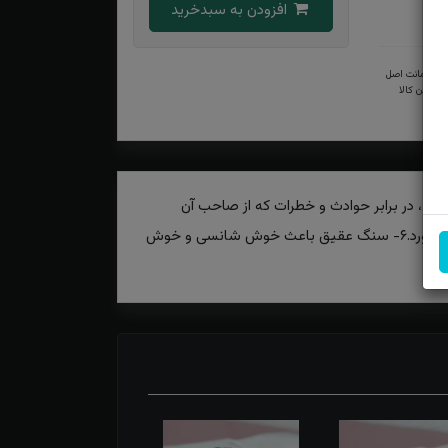
افزودن به سبدخرید
ضمانت اصل
بودن کالا
سنگ عقیق همراه داشتن آن فقر را دور می‌کند از بین می برد.۲- باعث فراخی و زیادی رزق و روزی می شود.۳- دفع بلا، در برابر حوادث و خطرات که از صاحب آن
محافظت می کند.۴- برای محافظت از چشم زخم توصیه شده است.۵- ترس را از بین می‌برد و شجاعت را برای صاحبش به ارمغان می آورد.۶- سنگ عقیق باعث خوش شانسی و خوش