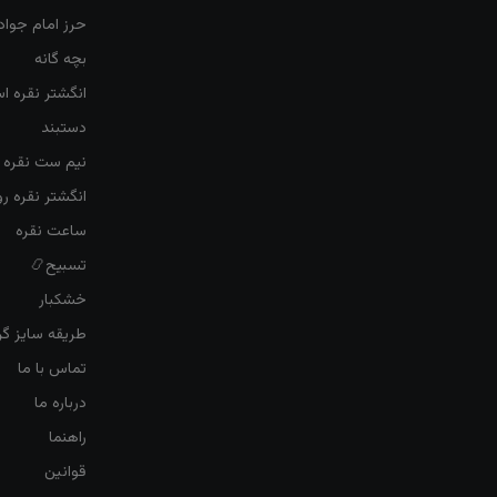
حرز امام جواد
بچه گانه
انگشتر نقره ا
دستبند
نیم ست نقره ز
انگشتر نقره 
ساعت نقره
تسبیح📿
خشکبار
طریقه سایز گرف
تماس با ما
درباره ما
راهنما
قوانین