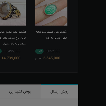
شتر نقره عقیق سرخ
انگشتر نقره عقیق سبز زنانه
انگشتر نقره عقیق شجر
 حکاکی لبیک یا
خطی حکاکی یا رقیه
قائن تاج برنجی بغل رک
عبدالله الحسین
منقش به نام مبارک
امیرالمومنین
15,495,000
19٪
8,052,000
11٪
13,567,000
14,739,000
6,545,000
12,166,000
تومان
تومان
ت
روش ارسال
روش نگهداری