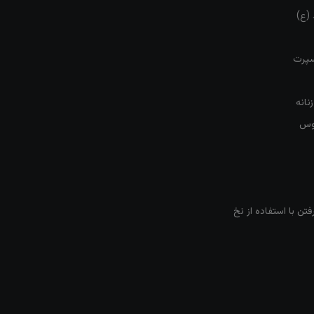
 (ع)
سپرت
نانه
روس
تن با استفاده از نخ