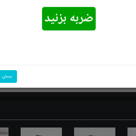
نوع رکاب: رکاب شمسه
امکان تحویل
امکان پرداخت
۷ روز ضمانت
اکسپرس
در محل
بازگشت
۱- یکی از خواص 
بستن