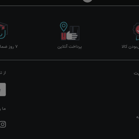
ودن کالا
پرداخت آنلاین
۷ روز ضمانت بازگشت
یت
از ت
ما ر
ه