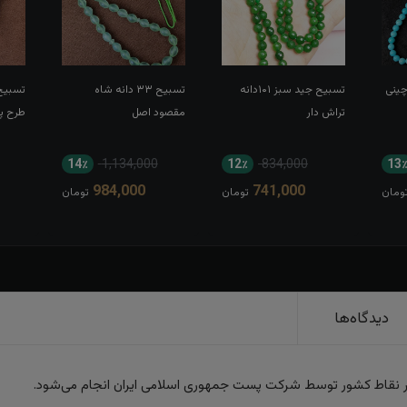
تسبیح جید سبز ۱۰۱دانه
تسبیح ۳۳ دانه شاه
تراش دار
مقصود اصل
طرح پ
14٪
1,134,000
12٪
834,000
13
984,000
741,000
ومان
تومان
تومان
دیدگاه‌ها
ر نقاط کشور توسط شرکت پست جمهوری اسلامی ایران انجام می‌شود.