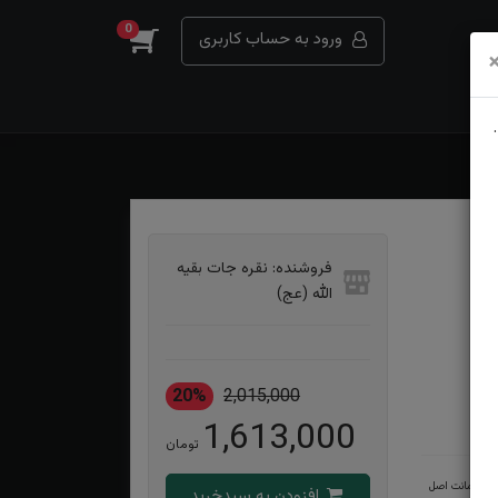
0
ورود به حساب کاربری
فروشنده: نقره جات بقیه
الله (عج)
20%
2,015,000
1,613,000
تومان
ضمانت اصل
افزودن به سبدخرید