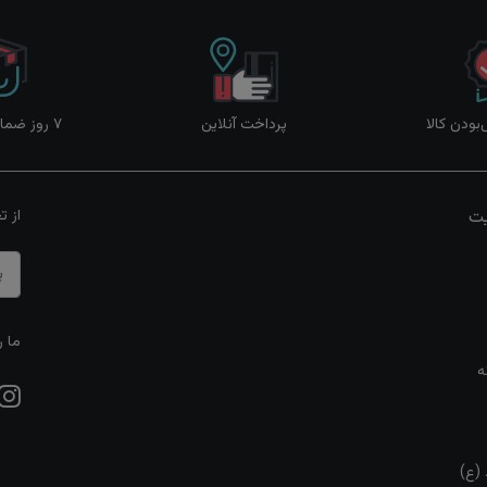
ودن کالا
پرداخت آنلاین
۷ روز ضمانت بازگشت
یت
از ت
ما ر
ه
 (ع)