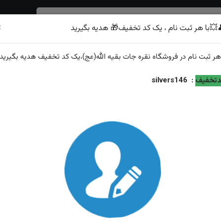
×
💥با هر ثبت نام ، یک کد تخفیف🎁 هدیه بگیرید
شرف الشمس
هر
ثبت نام
در فروشگاه
نقره جات بقیه الله(عج)
،یک کد تخفیف
هدیه
بگیرید.
تخفیف
:
silvers146
تسبیح کشکول 101دانه
ویژگی‌های محصول
تعداد دانه: 101
ویژگی: ارسال رایگان همراه با هدیه زعفران قائنات از طرف گ...
امکان تحویل
امکان پرداخت
۷ روز ضمانت