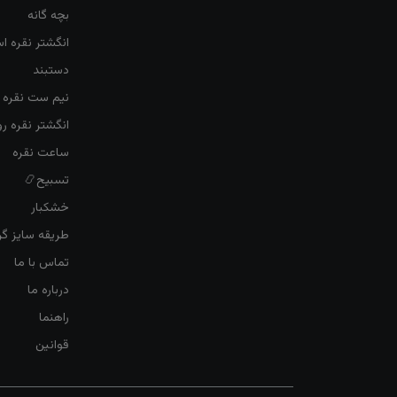
بچه گانه
انگشتر نقره ا
دستبند
نیم ست نقره ز
انگشتر نقره 
ساعت نقره
تسبیح📿
خشکبار
طریقه سایز گرف
تماس با ما
درباره ما
راهنما
قوانین