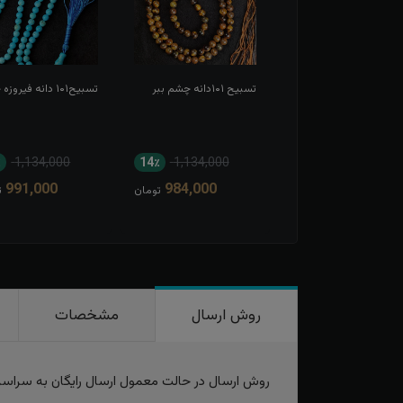
 دانه عقیق زرد
تسبیح ۱۰۱دانه چشم ببر
تسبیح۱۰۱ دانه فیروزه چینی
٪
1,134,000
14٪
1,134,000
16٪
1,041,000
991,000
984,000
881,000
تومان
تومان
ت
روش ارسال
مشخصات
روش ارسال در حالت معمول ارسال رایگان به سراس