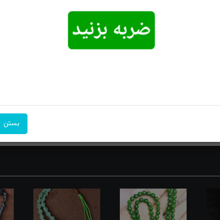
اکسپرس
در محل
بازگشت
بستن