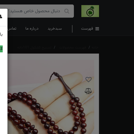
👤
فهرست
سبدخرید
درباره ما
تماس با ما
با
خانه
فهرست محصولات
تسبیح کشکول 101دانه
کد