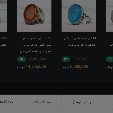
انگشتر نقره عقیق آبی خطی
انگشتر نقره عقیق سرخ
انگشتر
اب
حکاکی یا زهرای مرضیه
یمنی خطی حکاکی لیزری
خطی حک
سوره یس پشت نگین حرز
کبیر امام جواد(ع) رکاب تاج
8٪
15,881,000
8٪
9,540,000
5٪
برنجی بغل طرح ضریح
14,755,000
8,783,000
ومان
تومان
تومان
روش ارسال
مشخصات
دیدگاه‌ه