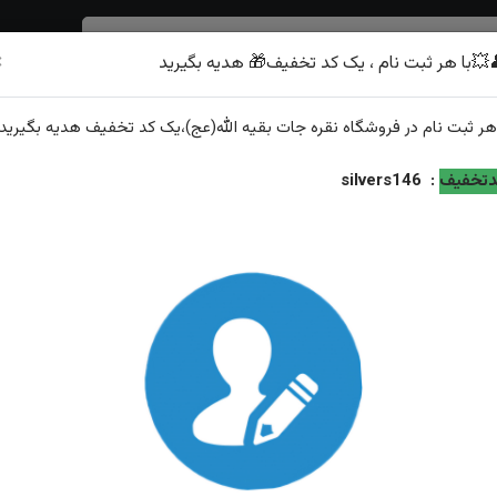
×
💥با هر ثبت نام ، یک کد تخفیف🎁 هدیه بگیرید
شرف الشمس
هر
ثبت نام
در فروشگاه
نقره جات بقیه الله(عج)
،یک کد تخفیف
هدیه
بگیرید.
نی منقش به یا کریم اله طه اثر استادفاضل زاده رکاب صفوی
تخفیف
:
silvers146
انگشتر نقره یشم طبیعی اصل کلکسیونی منقش به یا کریم اله ط
استادفاضل زاده رکاب صفوی
ویژگی‌های محصول
نگین: یشم طبیعی اصل
عیار نقره: 925
وزن: 15.7گرم