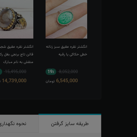
شتر نقره عقیق سرخ
انگشتر نقره عقیق سبز زنانه
انگشتر نقره عقیق شجر
 حکاکی لبیک یا
خطی حکاکی یا رقیه
قائن تاج برنجی بغل رک
عبدالله الحسین
منقش به نام مبارک
امیرالمومنین
15,495,000
19٪
8,052,000
11٪
13,567,000
14,739,000
6,545,000
12,166,000
تومان
تومان
ت
طریقه سایز گرفتن
نحوه نگهداری