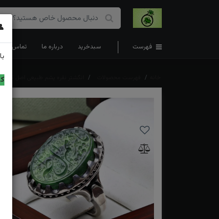
👤
فهرست
سبدخرید
درباره ما
تماس با ما
با
خانه
فهرست محصولات
انگشتر نقره یشم طبیعی اصل کلکسیو
کد