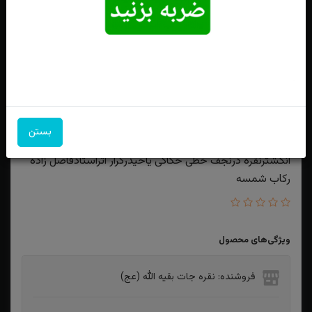
بستن
انگشترنقره درنجف خطی حکاکی یاحیدرکرار اثراستادفاضل زاده
رکاب شمسه
ویژگی‌های محصول
فروشنده: نقره جات بقیه الله (عج)