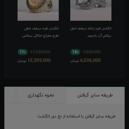
اکی
انگشتر نقره زنانه درنجف اصل
انگشتر نقره درنجف خطی
انگش
لی
روکش آب رادیوم
طرح مخراج حکاکی برعکس
نگین
حکاک
11٪
17,235,000
14٪
7,565,000
1
15,359,000
6,536,000
مان
تومان
تومان
طریقه سایز گرفتن
نحوه نگهداری
رو
طریقه سایز گرفتن با استفاده از نخ دور انگشت