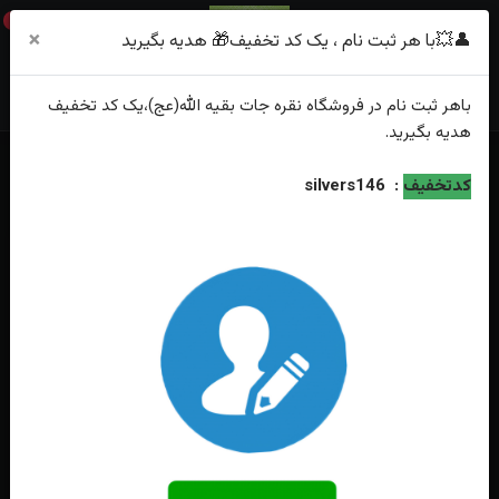
0
×
👤💥با هر ثبت نام ، یک کد تخفیف🎁 هدیه بگیرید
باهر
ثبت نام
در فروشگاه
نقره جات بقیه الله(عج)
،یک کد تخفیف
هدیه
بگیرید.
خانه
فهرست محصولات
کدتخفیف
:
silvers146
انگشترنقره درنجف خطی حکاکی یاحیدرکرار اثراستادفاضل زاده رکاب شمسه