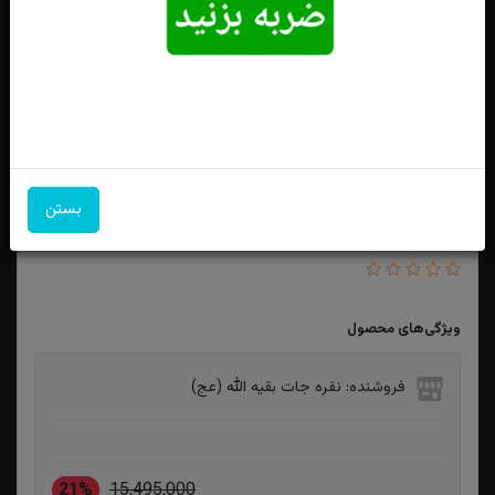
بستن
انگشترنقره عقیق سرخ یمنی اصل رکاب صفوی
ویژگی‌های محصول
فروشنده: نقره جات بقیه الله (عج)
21%
15,495,000