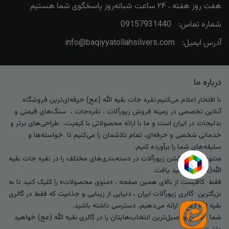
هفت روز هفته ، ۲۴ ساعت شبانه‌روز پاسخگوی شما هستیم
شماره تماس:
09157931440
آدرس ایمیل:
info@baqiyyatollahsilvers.com
درباره ما
با افتخار اعلام می‌کنیم:نقره جات بقیه الله (عج) حرفه‌ای‌ترین فروشگاه
آنلاین تخصصی در زمینه فروش زیورآلات ، نقره‌جات ، سنگ‌های قیمتی و
بدلیجات در ایران است و ما با ارائه محصولاتی با کیفیت، طراحی‌های برتر و
خدماتی شخصی و حرفه‌ای، تمام تلاشمان را می‌کنیم تا خواسته‌ها و
سلیقه‌های شما را برآورده کنیم.
متنوع‌ترین کالکشن زیورآلات در دسته‌بندی‌های مختلف را در نقره جات بقیه
الله(عج) خواهید یافت.
فقط کافیست از بالای همین صفحه ، «منوی محصولات» را کلیک کنید تا به
بزرگترین گالری زیورآلات ایران ، دنیایی از زیبایی و جذابیت که فقط در گالری
بقیه الله (عج) ارائه می‌دهیم، دسترسی داشته باشید.
شما بهترین و اصیل‌ترین انتخاب‌هایتان را در گالری بقیه الله (عج) خواهید