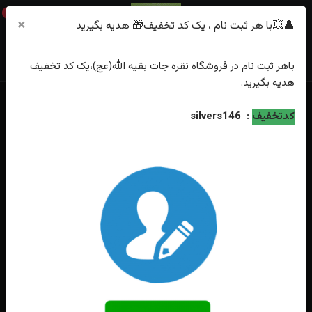
0
×
👤💥با هر ثبت نام ، یک کد تخفیف🎁 هدیه بگیرید
باهر
ثبت نام
در فروشگاه
نقره جات بقیه الله(عج)
،یک کد تخفیف
هدیه
بگیرید.
خانه
فهرست محصولات
انگشترنقره عقیق سرخ یمنی اصل رکاب صفوی
کدتخفیف
:
silvers146