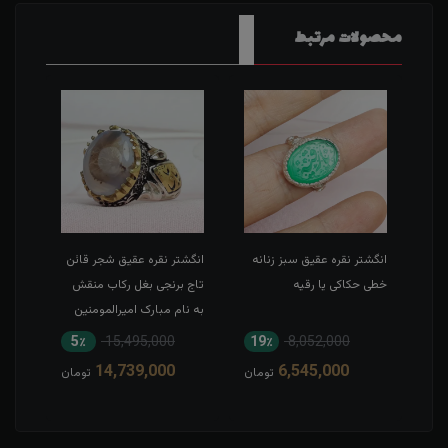
محصولات مرتبط
طی
انگشتر نقره عقیق سبز زنانه
انگشتر نقره عقیق شجر قائن
انگش
خطی حکاکی یا رقیه
تاج برنجی بغل رکاب منقش
حکاک
به نام مبارک امیرالمومنین
5٪
15,495,000
19٪
8,052,000
1
14,739,000
6,545,000
مان
تومان
تومان