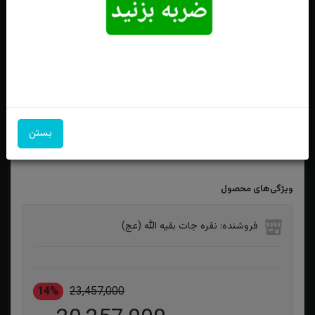
انگشترنقره فیروزه نیشابوری اصل درشت تاج برنجی
بستن
ویژگی‌های محصول
فروشنده: نقره جات بقیه الله (عج)
14%
23,457,000