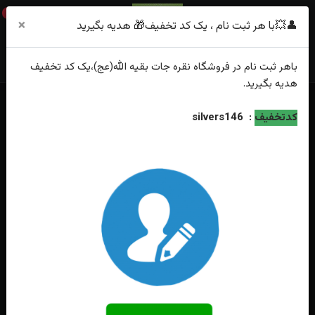
0
×
👤💥با هر ثبت نام ، یک کد تخفیف🎁 هدیه بگیرید
باهر
ثبت نام
در فروشگاه
نقره جات بقیه الله(عج)
،یک کد تخفیف
هدیه
بگیرید.
خانه
فهرست محصولات
انگشترنقره فیروزه نیشابوری اصل درشت تاج برنجی
کدتخفیف
:
silvers146