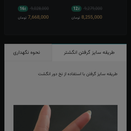
16٪
9,028,000
12٪
9,279,000
1
7,668,000
8,255,000
مان
تومان
تومان
طریقه سایز گرفتن انگشتر
نحوه نگهداری
طریقه سایز گرفتن با استفاده از نخ دور انگشت