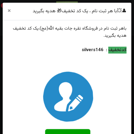
0
×
👤💥با هر ثبت نام ، یک کد تخفیف🎁 هدیه بگیرید
باهر
ثبت نام
در فروشگاه
نقره جات بقیه الله(عج)
،یک کد تخفیف
هدیه
بگیرید.
خانه
فهرست محصولات
نیم ست نقره یاقوت سرخ اصل زنانه همراه زنجیر
کدتخفیف
:
silvers146