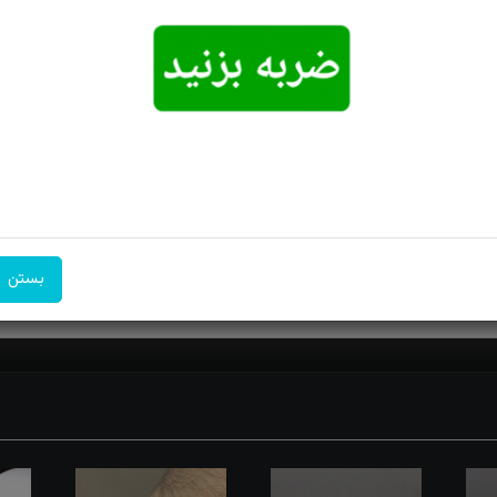
امکان تحویل
امکان پرداخت
۷ روز ضمانت
اکسپرس
در محل
بازگشت
بستن