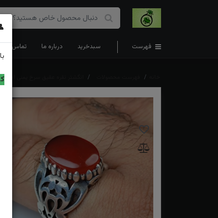
👤
فهرست
سبدخرید
درباره ما
تماس با ما
با
خانه
فهرست محصولات
انگشتر نقره عقیق سرخ یمنی اصل
کد