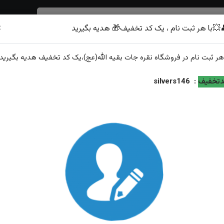
×
💥با هر ثبت نام ، یک کد تخفیف🎁 هدیه بگیرید
شرف الشمس
هر
ثبت نام
در فروشگاه
نقره جات بقیه الله(عج)
،یک کد تخفیف
هدیه
بگیرید.
تخفیف
:
silvers146
انگشتر نقره عقیق سرخ یمنی اصل
ویژگی‌های محصول
نگین: عقیق سرخ یمنی اصل
عیار نقره: 925
وزن: 10گرم
ویژگی: ارسال و سایز رایگان همراه با هدیه زعفران قائنات از...