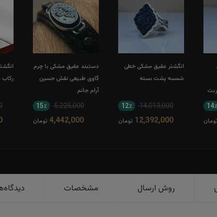
انگشتر عقیق مشکی خطی
دستبند عقیق مشکی با چرم
انگشتر
شمسه پشت بسته
گاوی طبیعی نقش حسین
رکاب 
ربت
آرام جانم
0
15٪
5,225,000
12٪
14,013,000
14
0
4,442,000
12,392,000
ومان
تومان
تومان
روش ارسال
مشخصات
دیدگاه‌ه