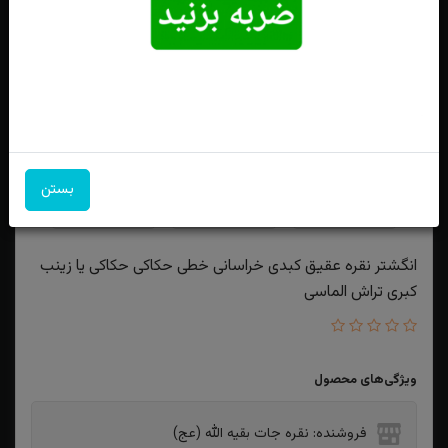
بستن
انگشتر نقره عقیق کبدی خراسانی خطی حکاکی حکاکی یا زینب
کبری تراش الماسی
ویژگی‌های محصول
فروشنده: نقره جات بقیه الله (عج)