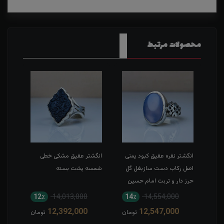
محصولات مرتبط
نی
انگشتر نقره عقیق کبود یمنی
انگشتر عقیق مشکی خطی
دستب
اصل رکاب دست سازبغل گل
شمسه پشت بسته
گاوی
حرز دار و تربت امام حسین
آرام 
12٪
14,013,000
14٪
14,554,000
1
12,392,000
12,547,000
مان
تومان
تومان