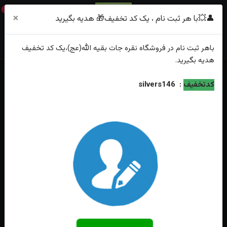
0
×
👤💥با هر ثبت نام ، یک کد تخفیف🎁 هدیه بگیرید
باهر
ثبت نام
در فروشگاه
نقره جات بقیه الله(عج)
،یک کد تخفیف
هدیه
بگیرید.
خانه
فهرست محصولات
کدتخفیف
:
silvers146
انگشتر نقره عقیق کبدی خراسانی خطی حکاکی حکاکی یا زینب کبری تراش الماسی