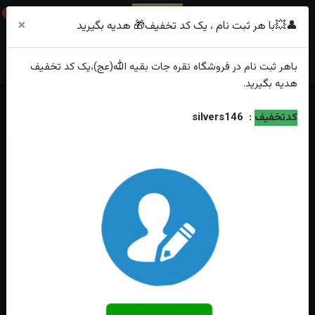
0
×
👤💥با هر ثبت نام ، یک کد تخفیف🎁 هدیه بگیرید
باهر
ثبت نام
در فروشگاه
نقره جات بقیه الله(عج)
،یک کد تخفیف
هدیه
بگیرید.
خانه
فهرست محصولات
انگشتر نقره زنانه الکساندریت آب رادیوم
کدتخفیف
:
silvers146