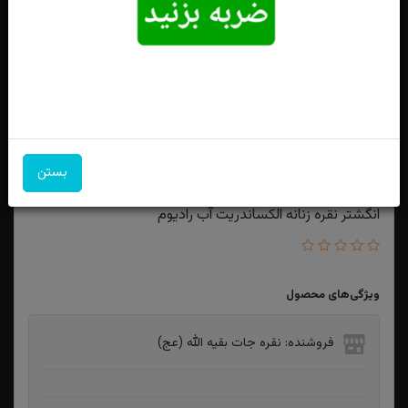
بستن
انگشتر نقره زنانه الکساندریت آب رادیوم
ویژگی‌های محصول
فروشنده: نقره جات بقیه الله (عج)