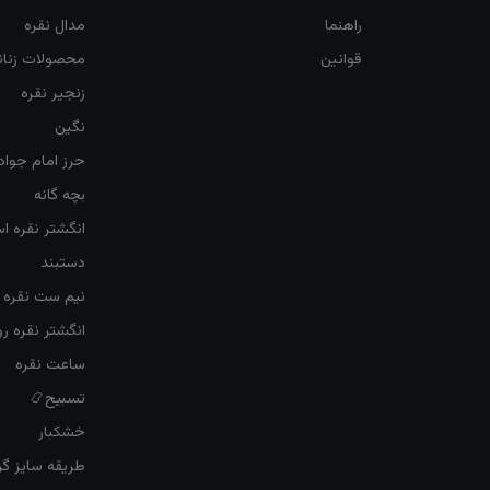
راهنما
مدال نقره
قوانین
محصولات زنان
زنجیر نقره
نگین
حرز امام جواد
بچه گانه
انگشتر نقره ا
دستبند
نیم ست نقره ز
انگشتر نقره 
ساعت نقره
تسبیح📿
خشکبار
طریقه سایز گرف