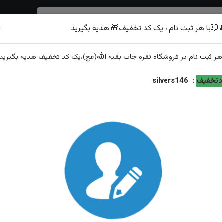
×
💥با هر ثبت نام ، یک کد تخفیف🎁 هدیه بگیرید
شرف الشمس
هر
ثبت نام
در فروشگاه
نقره جات بقیه الله(عج)
،یک کد تخفیف
هدیه
بگیرید.
 رکاب اسپورت ترک
تخفیف
:
silvers146
انگشتر نقره عقیق مشکی چهار گوش رکاب اسپورت ترک
ویژگی‌های محصول
وزن: ۶.۸ گرم
عیار نقره: ۹۲۵
توضیحات: ارسال وسایز رایگان