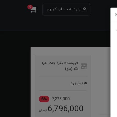
0
ورود به حساب کاربری
فروشنده: نقره جات بقیه
الله (عج)
ناموجود
6%
7,223,000
6,796,000
تومان