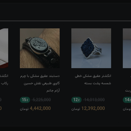
انگشتر عقیق مشکی خطی
دستبند عقیق مشکی با چرم
انگشتر
شمسه پشت بسته
گاوی طبیعی نقش حسین
رکاب 
ربت
آرام جانم
0
15٪
5,225,000
12٪
14,013,000
14
0
4,442,000
12,392,000
ومان
تومان
تومان