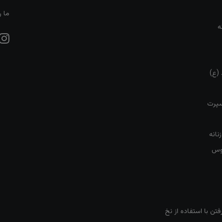
ما ر
ه
 (ع)
سپرت
نانه
روس
تن با استفاده از نخ