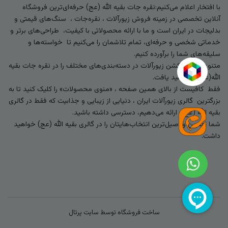
با افتخار اعلام می‌کنیم:نقره جات بقیه الله (عج) حرفه‌ای‌ترین فروشگاه
آنلاین تخصصی در زمینه فروش زیورآلات ، نقره‌جات ، سنگ‌های قیمتی و
بدلیجات در ایران است و ما با ارائه محصولاتی با کیفیت، طراحی‌های برتر و
خدماتی شخصی و حرفه‌ای، تمام تلاشمان را می‌کنیم تا خواسته‌ها و
سلیقه‌های شما را برآورده کنیم.
متنوع‌ترین کالکشن زیورآلات در دسته‌بندی‌های مختلف را در نقره جات بقیه
الله(عج) خواهید یافت.
فقط کافیست از بالای همین صفحه ، «منوی محصولات» را کلیک کنید تا به
بزرگترین گالری زیورآلات ایران ، دنیایی از زیبایی و جذابیت که فقط در گالری
بقیه الله (عج) ارائه می‌دهیم، دسترسی داشته باشید.
شما بهترین و اصیل‌ترین انتخاب‌هایتان را در گالری بقیه الله (عج) خواهید
داشت.
ساخت فروشگاه توسط
سایت پرتال