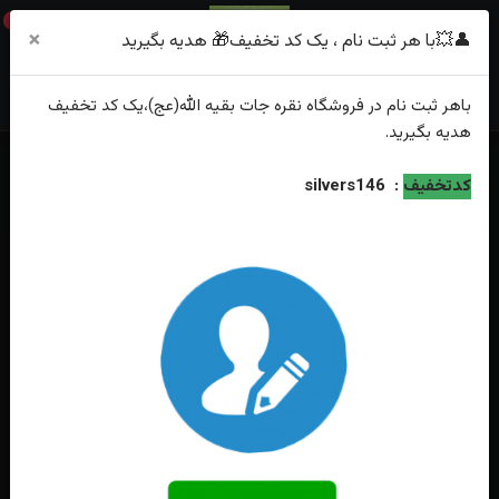
0
×
👤💥با هر ثبت نام ، یک کد تخفیف🎁 هدیه بگیرید
باهر
ثبت نام
در فروشگاه
نقره جات بقیه الله(عج)
،یک کد تخفیف
هدیه
بگیرید.
خانه
فهرست محصولات
کدتخفیف
:
silvers146
انگشتر نقره فیروزه نیشابوری اصل رکاب فیلی چنگی طرح پولکی ، ماشینی