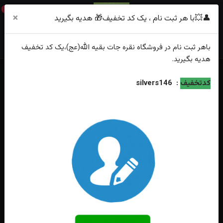
0
×
👤💥با هر ثبت نام ، یک کد تخفیف🎁 هدیه بگیرید
باهر
ثبت نام
در فروشگاه
نقره جات بقیه الله(عج)
،یک کد تخفیف
هدیه
بگیرید.
خانه
فهرست محصولات
انگشتر نقره عقیق سوسنی یمنی اصل
کدتخفیف
:
silvers146