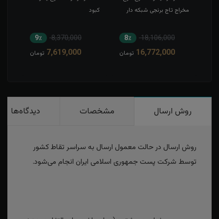
مخراج تاج برنجی شبکه دار
کبود
اسپر
رول
9٪
8,370,000
8٪
18,106,000
3
7,619,000
16,772,000
مان
تومان
تومان
روش ارسال
مشخصات
دیدگاه‌ها
روش ارسال در حالت معمول ارسال به سراسر تقاط کشور
توسط شرکت پست جمهوری اسلامی ایران انجام می‌شود.