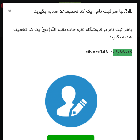
0
×
👤💥با هر ثبت نام ، یک کد تخفیف🎁 هدیه بگیرید
باهر
ثبت نام
در فروشگاه
نقره جات بقیه الله(عج)
،یک کد تخفیف
هدیه
بگیرید.
خانه
فهرست محصولات
کدتخفیف
:
silvers146
انگشتر نقره یاقوت کبود اصل رکاب صفوی چنگی ، ماشینی