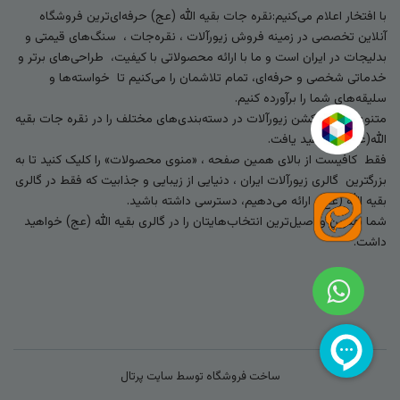
با افتخار اعلام می‌کنیم:نقره جات بقیه الله (عج) حرفه‌ای‌ترین فروشگاه
آنلاین تخصصی در زمینه فروش زیورآلات ، نقره‌جات ، سنگ‌های قیمتی و
بدلیجات در ایران است و ما با ارائه محصولاتی با کیفیت، طراحی‌های برتر و
خدماتی شخصی و حرفه‌ای، تمام تلاشمان را می‌کنیم تا خواسته‌ها و
سلیقه‌های شما را برآورده کنیم.
متنوع‌ترین کالکشن زیورآلات در دسته‌بندی‌های مختلف را در نقره جات بقیه
الله(عج) خواهید یافت.
فقط کافیست از بالای همین صفحه ، «منوی محصولات» را کلیک کنید تا به
بزرگترین گالری زیورآلات ایران ، دنیایی از زیبایی و جذابیت که فقط در گالری
بقیه الله (عج) ارائه می‌دهیم، دسترسی داشته باشید.
شما بهترین و اصیل‌ترین انتخاب‌هایتان را در گالری بقیه الله (عج) خواهید
داشت.
ساخت فروشگاه توسط
سایت پرتال