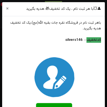
0
×
👤💥با هر ثبت نام ، یک کد تخفیف🎁 هدیه بگیرید
باهر
ثبت نام
در فروشگاه
نقره جات بقیه الله(عج)
،یک کد تخفیف
هدیه
بگیرید.
خانه
فهرست محصولات
کدتخفیف
:
silvers146
انگشتر نقره عقیق زرد شرف الشمس چهار گوش رکاب فیلی چنگی ، ماشینی