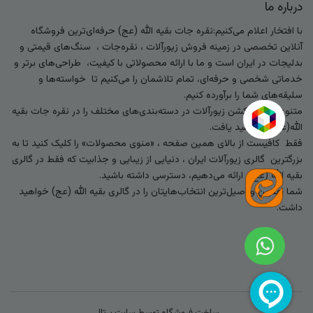
درباره ما
با افتخار اعلام می‌کنیم:نقره جات بقیه الله (عج) حرفه‌ای‌ترین فروشگاه
آنلاین تخصصی در زمینه فروش زیورآلات ، نقره‌جات ، سنگ‌های قیمتی و
بدلیجات در ایران است و ما با ارائه محصولاتی با کیفیت، طراحی‌های برتر و
خدماتی شخصی و حرفه‌ای، تمام تلاشمان را می‌کنیم تا خواسته‌ها و
سلیقه‌های شما را برآورده کنیم.
متنوع‌ترین کالکشن زیورآلات در دسته‌بندی‌های مختلف را در نقره جات بقیه
الله(عج) خواهید یافت.
فقط کافیست از بالای همین صفحه ، «منوی محصولات» را کلیک کنید تا به
بزرگترین گالری زیورآلات ایران ، دنیایی از زیبایی و جذابیت که فقط در گالری
بقیه الله (عج) ارائه می‌دهیم، دسترسی داشته باشید.
شما بهترین و اصیل‌ترین انتخاب‌هایتان را در گالری بقیه الله (عج) خواهید
داشت.