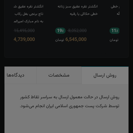
طی
انگشتر نقره عقیق سبز زنانه
انگشتر نقره عقیق شجر قائن
انگش
خطی حکاکی یا رقیه
تاج برنجی بغل رکاب منقش
حکاک
به نام مبارک امیرالمومنین
5٪
15,495,000
19٪
8,052,000
1
14,739,000
6,545,000
مان
تومان
تومان
روش ارسال
مشخصات
دیدگاه‌ها
روش ارسال در حالت معمول ارسال به سراسر تقاط کشور
توسط شرکت پست جمهوری اسلامی ایران انجام می‌شود.