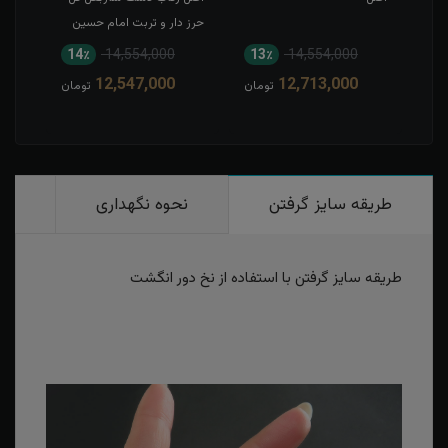
حرز دار و تربت امام حسین
14٪
14,554,000
13٪
14,554,000
12,547,000
12,713,000
تومان
تومان
طریقه سایز گرفتن
نحوه نگهداری
رو
طریقه سایز گرفتن با استفاده از نخ دور انگشت