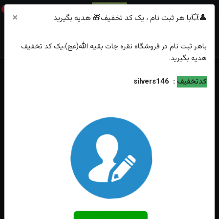
0
×
👤💥با هر ثبت نام ، یک کد تخفیف🎁 هدیه بگیرید
باهر
ثبت نام
در فروشگاه
نقره جات بقیه الله(عج)
،یک کد تخفیف
هدیه
بگیرید.
خانه
فهرست محصولات
کدتخفیف
:
silvers146
ست انگشتر نقره عقیق سرخ خطی حکاکی یا علی یا زهرا طرح نیزه