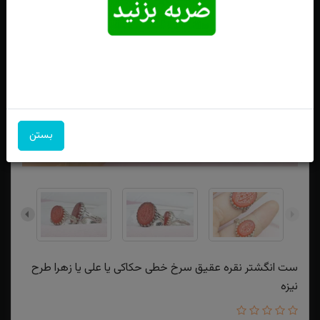
بستن
ست انگشتر نقره عقیق سرخ خطی حکاکی یا علی یا زهرا طرح
نیزه