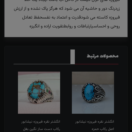
زردرنگ دور و حاشیه آن می شود که هرگز پاک نشده و از ارزش
فیروزه کاسته می شودقدرت و اعتماد به نفسحفظ تعادل
روحی و احساسیارتباطات و روابطتقویت اراده و انگیزه
محصولات مرتبط
ر
انگشتر نقره فیروزه نیشابور
انگشتر نقره فیروزه نیشابور
دستبن
اصل رکاب حمزه
رکاب دست ساز نگین بغل
اصل 