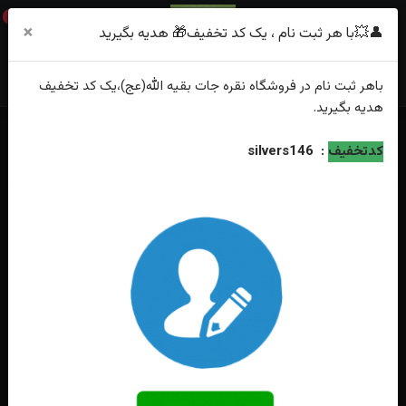
0
×
👤💥با هر ثبت نام ، یک کد تخفیف🎁 هدیه بگیرید
باهر
ثبت نام
در فروشگاه
نقره جات بقیه الله(عج)
،یک کد تخفیف
هدیه
بگیرید.
خانه
فهرست محصولات
کدتخفیف
:
silvers146
انگشتر نقره فیروزه نیشابور اصل رکاب دست ساز اثر استاد وطن خواه