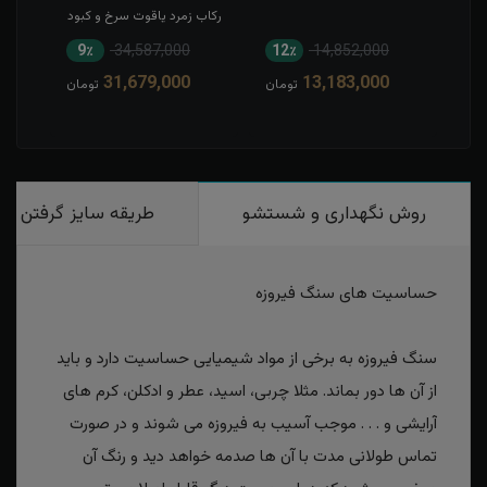
رکاب زمرد یاقوت سرخ و کبود
9٪
34,587,000
12٪
14,852,000
1
31,679,000
13,183,000
مان
تومان
تومان
روش نگهداری و شستشو
طریقه سایز گرفتن
حساسیت های سنگ فیروزه
سنگ فیروزه به برخی از مواد شیمیایی حساسیت دارد و باید
از آن ها دور بماند. مثلا چربی، اسید، عطر و ادکلن، کرم های
آرایشی و . . . موجب آسیب به فیروزه می شوند و در صورت
تماس طولانی مدت با آن ها صدمه خواهد دید و رنگ آن