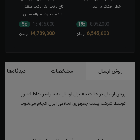
خطی حکاکی یا رقیه
تاج برنجی بغل رکاب منقش
حکاک
به نام مبارک امیرالمومنین
5٪
15,495,000
19٪
8,052,000
1
14,739,000
6,545,000
مان
تومان
تومان
روش ارسال
مشخصات
دیدگاه‌ها
روش ارسال در حالت معمول ارسال به سراسر تقاط کشور
توسط شرکت پست جمهوری اسلامی ایران انجام می‌شود.