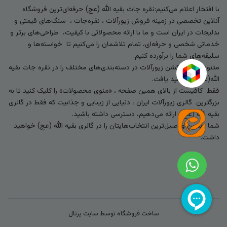
با افتخار اعلام می‌کنیم:نقره جات بقیه الله (عج) حرفه‌ای‌ترین فروشگاه
آنلاین تخصصی در زمینه فروش زیورآلات ، نقره‌جات ، سنگ‌های قیمتی و
بدلیجات در ایران است و ما با ارائه محصولاتی با کیفیت، طراحی‌های برتر و
خدماتی شخصی و حرفه‌ای، تمام تلاشمان را می‌کنیم تا خواسته‌ها و
سلیقه‌های شما را برآورده کنیم.
متنوع‌ترین کالکشن زیورآلات در دسته‌بندی‌های مختلف را در نقره جات بقیه
الله(عج) خواهید یافت.
فقط کافیست از بالای همین صفحه ، «منوی محصولات» را کلیک کنید تا به
بزرگترین گالری زیورآلات ایران ، دنیایی از زیبایی و جذابیت که فقط در گالری
بقیه الله (عج) ارائه می‌دهیم، دسترسی داشته باشید.
شما بهترین و اصیل‌ترین انتخاب‌هایتان را در گالری بقیه الله (عج) خواهید
داشت.
ساخت فروشگاه توسط
سایت پرتال