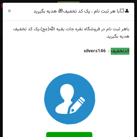
0
×
👤💥با هر ثبت نام ، یک کد تخفیف🎁 هدیه بگیرید
باهر
ثبت نام
در فروشگاه
نقره جات بقیه الله(عج)
،یک کد تخفیف
هدیه
بگیرید.
خانه
فهرست محصولات
کدتخفیف
:
silvers146
انگشتر نقره عقیق زرد شرف الشمس رکاب صفوی دست ساز