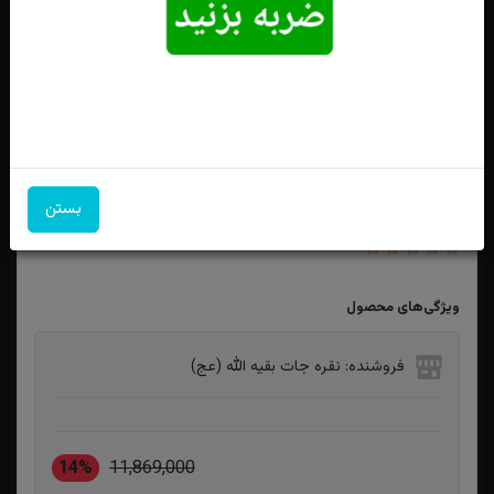
بستن
انگشتر نقره توپاز اشکی زنانه طرح دار
ویژگی‌های محصول
فروشنده: نقره جات بقیه الله (عج)
14%
11,869,000