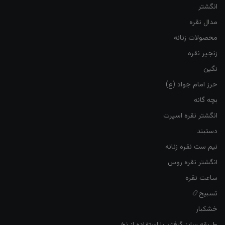
انگشتر
مدال نقره
محصولات زنانه
زنجیر نقره
نگین
حرز امام جواد (ع)
بچه گانه
انگشتر نقره اسپرت
دستبند
نیم ست نقره زنانه
انگشتر نقره روس
ساعت نقره
تسبیح📿
خشکبار
طریقه سایز گرفتن با استفاده از نخ