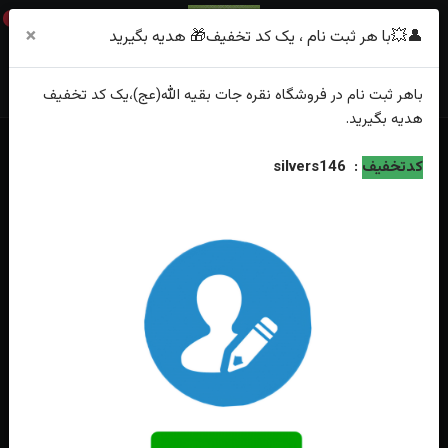
0
×
👤💥با هر ثبت نام ، یک کد تخفیف🎁 هدیه بگیرید
باهر
ثبت نام
در فروشگاه
نقره جات بقیه الله(عج)
،یک کد تخفیف
هدیه
بگیرید.
خانه
فهرست محصولات
انگشتر نقره توپاز اشکی زنانه طرح دار
کدتخفیف
:
silvers146