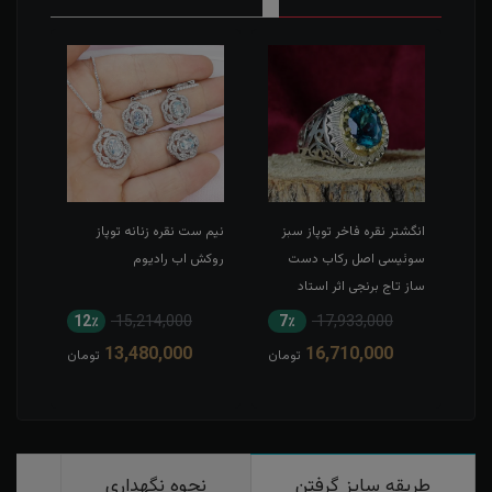
انگشتر نقره فاخر توپاز سبز
نیم ست نقره زنانه توپاز
نیم 
سوئیسی اصل رکاب دست
روکش اب رادیوم
روکش
ساز تاج برنجی اثر استاد
اصیل
12٪
15,214,000
7٪
17,933,000
6
13,480,000
16,710,000
مان
تومان
تومان
طریقه سایز گرفتن
نحوه نگهداری
رو