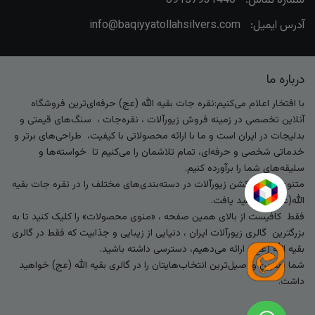
شماره تماس:
09157931440
آدرس ایمیل:
info@baqiyyatollahsilvers.com
درباره ما
با افتخار اعلام می‌کنیم:نقره جات بقیه الله (عج) حرفه‌ای‌ترین فروشگاه
آنلاین تخصصی در زمینه فروش زیورآلات ، نقره‌جات ، سنگ‌های قیمتی و
بدلیجات در ایران است و ما با ارائه محصولاتی با کیفیت، طراحی‌های برتر و
خدماتی شخصی و حرفه‌ای، تمام تلاشمان را می‌کنیم تا خواسته‌ها و
سلیقه‌های شما را برآورده کنیم.
متنوع‌ترین کالکشن زیورآلات در دسته‌بندی‌های مختلف را در نقره جات بقیه
الله(عج) خواهید یافت.
فقط کافیست از بالای همین صفحه ، «منوی محصولات» را کلیک کنید تا به
بزرگترین گالری زیورآلات ایران ، دنیایی از زیبایی و جذابیت که فقط در گالری
بقیه الله (عج) ارائه می‌دهیم، دسترسی داشته باشید.
شما بهترین و اصیل‌ترین انتخاب‌هایتان را در گالری بقیه الله (عج) خواهید
داشت.