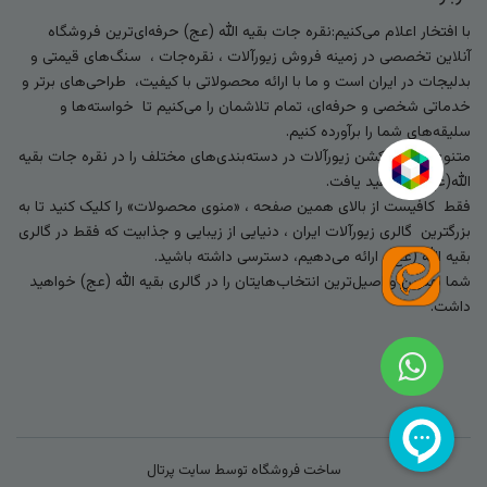
با افتخار اعلام می‌کنیم:نقره جات بقیه الله (عج) حرفه‌ای‌ترین فروشگاه
آنلاین تخصصی در زمینه فروش زیورآلات ، نقره‌جات ، سنگ‌های قیمتی و
بدلیجات در ایران است و ما با ارائه محصولاتی با کیفیت، طراحی‌های برتر و
خدماتی شخصی و حرفه‌ای، تمام تلاشمان را می‌کنیم تا خواسته‌ها و
سلیقه‌های شما را برآورده کنیم.
متنوع‌ترین کالکشن زیورآلات در دسته‌بندی‌های مختلف را در نقره جات بقیه
الله(عج) خواهید یافت.
فقط کافیست از بالای همین صفحه ، «منوی محصولات» را کلیک کنید تا به
بزرگترین گالری زیورآلات ایران ، دنیایی از زیبایی و جذابیت که فقط در گالری
بقیه الله (عج) ارائه می‌دهیم، دسترسی داشته باشید.
شما بهترین و اصیل‌ترین انتخاب‌هایتان را در گالری بقیه الله (عج) خواهید
داشت.
ساخت فروشگاه توسط
سایت پرتال