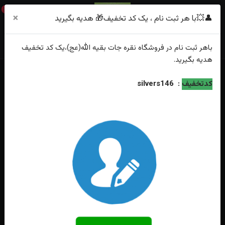
0
×
👤💥با هر ثبت نام ، یک کد تخفیف🎁 هدیه بگیرید
باهر
ثبت نام
در فروشگاه
نقره جات بقیه الله(عج)
،یک کد تخفیف
هدیه
بگیرید.
خانه
فهرست محصولات
انگشتر نقره درنجف اصل رکاب فیلی طرح اسپرت
کدتخفیف
:
silvers146