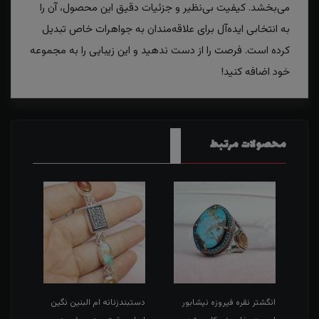
می‌بخشد. کیفیت بی‌نظیر و جزئیات دقیق این محصول، آن را
به انتخابی ایده‌آل برای علاقه‌مندان به جواهرات خاص تبدیل
کرده است. فرصت را از دست ندهید و این زیبایی را به مجموعه
خود اضافه کنید!
محصولات مرتبط
انگشتر نقره فیروزه نیشابور
دستبندزنانه ام البنین نگین
انگش