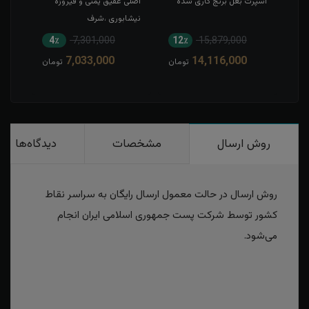
کی
اسپرت بغل برنج کاری شده
اصلی عقیق یمنی و فیروزه
حکاک
نیشابوری ،شرف
تاج 
الشمس،حدید،درنجف،عقیق
4٪
7,301,000
12٪
15,879,000
1
سلیمانی
7,033,000
14,116,000
مان
تومان
تومان
روش ارسال
مشخصات
دیدگاه‌ها
روش ارسال در حالت معمول ارسال رایگان به سراسر نقاط
کشور توسط شرکت پست جمهوری اسلامی ایران انجام
می‌شود.