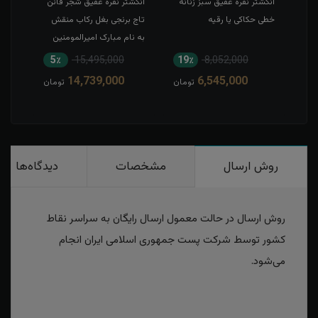
طی
انگشتر نقره عقیق سبز زنانه
انگشتر نقره عقیق شجر قائن
انگش
خطی حکاکی یا رقیه
تاج برنجی بغل رکاب منقش
حکاک
به نام مبارک امیرالمومنین
5٪
15,495,000
19٪
8,052,000
1
14,739,000
6,545,000
مان
تومان
تومان
روش ارسال
مشخصات
دیدگاه‌ها
روش ارسال در حالت معمول ارسال رایگان به سراسر نقاط
کشور توسط شرکت پست جمهوری اسلامی ایران انجام
می‌شود.