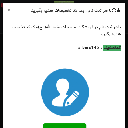
0
×
👤💥با هر ثبت نام ، یک کد تخفیف🎁 هدیه بگیرید
باهر
ثبت نام
در فروشگاه
نقره جات بقیه الله(عج)
،یک کد تخفیف
هدیه
بگیرید.
خانه
فهرست محصولات
کدتخفیف
:
silvers146
انگشترنقره عقیق مشکی ترک رکاب اسپرت ترک مخراج کاری شده