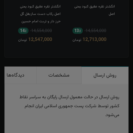
بز
انگشتر نقره عقیق کبود یمنی
انگشتر نقره عقیق کبود یمنی
انگش
اصل
اصل رکاب دست سازبغل گل
شمس
حرز دار و تربت امام حسین
14٪
14,554,000
13٪
14,554,000
12,547,000
12,713,000
تومان
تومان
روش ارسال
مشخصات
دیدگاه‌ها
روش ارسال در حالت معمول ارسال رایگان به سراسر نقاط
کشور توسط شرکت پست جمهوری اسلامی ایران انجام
می‌شود.