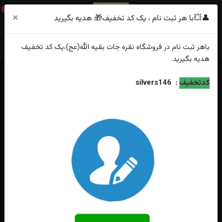
0
×
👤💥با هر ثبت نام ، یک کد تخفیف🎁 هدیه بگیرید
باهر
ثبت نام
در فروشگاه
نقره جات بقیه الله(عج)
،یک کد تخفیف
هدیه
بگیرید.
خانه
فهرست محصولات
کدتخفیف
:
silvers146
انگشترنقره عقیق قرمز الماس تراش رکاب فیلی‌ حصیری دست ساز