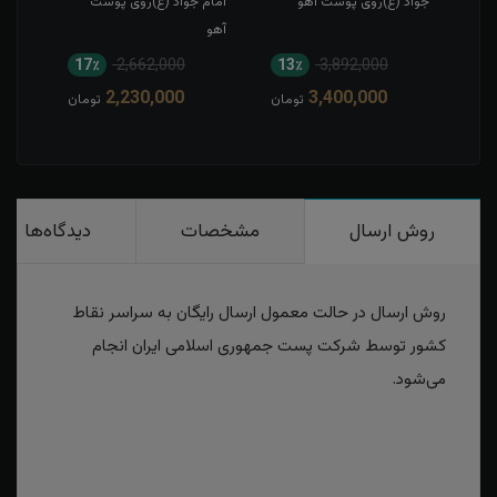
جواد (ع)روی پوست آهو
امام جواد (ع)روی پوست
جواد
آهو
17٪
2,662,000
13٪
3,892,000
1
2,230,000
3,400,000
مان
تومان
تومان
روش ارسال
مشخصات
دیدگاه‌ها
روش ارسال در حالت معمول ارسال رایگان به سراسر نقاط
کشور توسط شرکت پست جمهوری اسلامی ایران انجام
می‌شود.