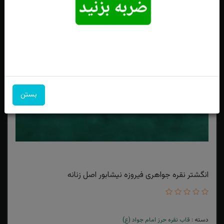
بستن
انگشتر نقره جواهری فیروزه نیشابور اصل زنانه
دسته :
قاب نقره حرز امام جواد (ع)