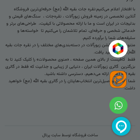
با افتخار اعلام می‌کنیم:نقره جات بقیه الله (عج) حرفه‌ای‌ترین فروشگاه
آنلاین تخصصی در زمینه فروش زیورآلات ، نقره‌جات ، سنگ‌های قیمتی و
بدلیجات در ایران است و ما با ارائه محصولاتی با کیفیت، طراحی‌های برتر و
خدماتی شخصی و حرفه‌ای، تمام تلاشمان را می‌کنیم تا خواسته‌ها و
سلیقه‌های شما را برآورده کنیم.
متنوع‌ترین کالکشن زیورآلات در دسته‌بندی‌های مختلف را در نقره جات بقیه
الله(عج) خواهید یافت.
فقط کافیست از بالای همین صفحه ، «منوی محصولات» را کلیک کنید تا به
بزرگترین گالری زیورآلات ایران ، دنیایی از زیبایی و جذابیت که فقط در گالری
بقیه الله (عج) ارائه می‌دهیم، دسترسی داشته باشید.
شما بهترین و اصیل‌ترین انتخاب‌هایتان را در گالری بقیه الله (عج) خواهید
داشت.
ساخت فروشگاه توسط
سایت پرتال