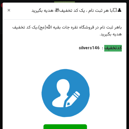
0
×
👤💥با هر ثبت نام ، یک کد تخفیف🎁 هدیه بگیرید
باهر
ثبت نام
در فروشگاه
نقره جات بقیه الله(عج)
،یک کد تخفیف
هدیه
بگیرید.
خانه
حرز امام جواد (ع)
قاب نقره حرز امام جواد (ع)
کدتخفیف
:
silvers146
انگشتر نقره جواهری فیروزه نیشابور اصل زنانه