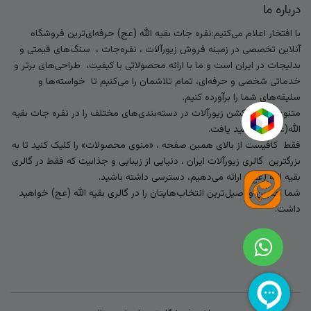
درباره ما
با افتخار اعلام می‌کنیم:نقره جات بقیه الله (عج) حرفه‌ای‌ترین فروشگاه
آنلاین تخصصی در زمینه فروش زیورآلات ، نقره‌جات ، سنگ‌های قیمتی و
بدلیجات در ایران است و ما با ارائه محصولاتی با کیفیت، طراحی‌های برتر و
خدماتی شخصی و حرفه‌ای، تمام تلاشمان را می‌کنیم تا خواسته‌ها و
سلیقه‌های شما را برآورده کنیم.
متنوع‌ترین کالکشن زیورآلات در دسته‌بندی‌های مختلف را در نقره جات بقیه
الله(عج) خواهید یافت.
فقط کافیست از بالای همین صفحه ، «منوی محصولات» را کلیک کنید تا به
بزرگترین گالری زیورآلات ایران ، دنیایی از زیبایی و جذابیت که فقط در گالری
بقیه الله (عج) ارائه می‌دهیم، دسترسی داشته باشید.
شما بهترین و اصیل‌ترین انتخاب‌هایتان را در گالری بقیه الله (عج) خواهید
داشت.