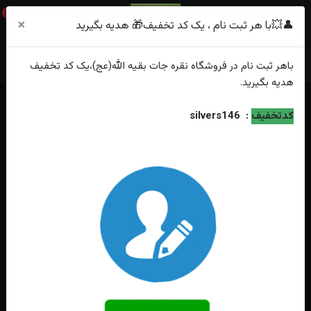
0
×
👤💥با هر ثبت نام ، یک کد تخفیف🎁 هدیه بگیرید
باهر
ثبت نام
در فروشگاه
نقره جات بقیه الله(عج)
،یک کد تخفیف
هدیه
بگیرید.
خانه
فهرست محصولات
کدتخفیف
:
silvers146
انگشترنقره یاقوت قرمز اصل مخراج برلیان رکاب دست ساز