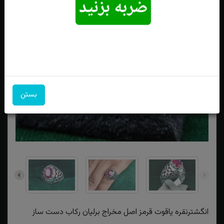
بستن
انگشترنقره یاقوت قرمز اصل مخراج برلیان رکاب دست ساز