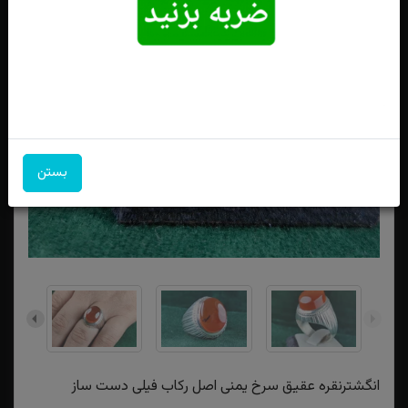
بستن
انگشترنقره عقیق سرخ یمنی اصل رکاب فیلی دست ساز