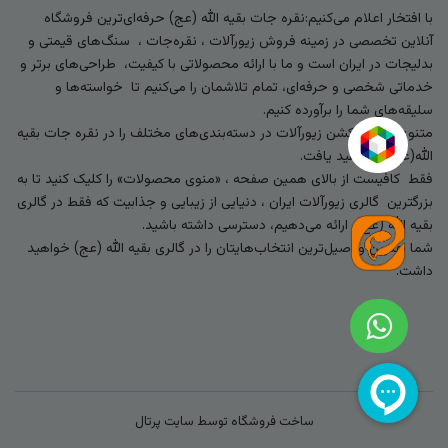
با افتخار اعلام می‌کنیم:نقره جات بقیه الله (عج) حرفه‌ای‌ترین فروشگاه
آنلاین تخصصی در زمینه فروش زیورآلات ، نقره‌جات ، سنگ‌های قیمتی و
بدلیجات در ایران است و ما با ارائه محصولاتی با کیفیت، طراحی‌های برتر و
خدماتی شخصی و حرفه‌ای، تمام تلاشمان را می‌کنیم تا خواسته‌ها و
سلیقه‌های شما را برآورده کنیم.
متنوع‌ترین کالکشن زیورآلات در دسته‌بندی‌های مختلف را در نقره جات بقیه
الله(عج) خواهید یافت.
فقط کافیست از بالای همین صفحه ، «منوی محصولات» را کلیک کنید تا به
بزرگترین گالری زیورآلات ایران ، دنیایی از زیبایی و جذابیت که فقط در گالری
بقیه الله (عج) ارائه می‌دهیم، دسترسی داشته باشید.
شما بهترین و اصیل‌ترین انتخاب‌هایتان را در گالری بقیه الله (عج) خواهید
داشت.
ساخت فروشگاه توسط
سایت پرتال