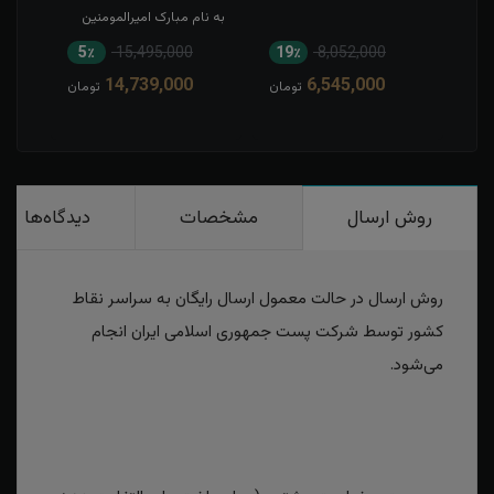
به نام مبارک امیرالمومنین
5٪
15,495,000
19٪
8,052,000
1
14,739,000
6,545,000
مان
تومان
تومان
روش ارسال
مشخصات
دیدگاه‌ها
روش ارسال در حالت معمول ارسال رایگان به سراسر نقاط
کشور توسط شرکت پست جمهوری اسلامی ایران انجام
می‌شود.