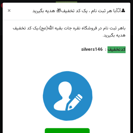
0
×
👤💥با هر ثبت نام ، یک کد تخفیف🎁 هدیه بگیرید
باهر
ثبت نام
در فروشگاه
نقره جات بقیه الله(عج)
،یک کد تخفیف
هدیه
بگیرید.
خانه
فهرست محصولات
کدتخفیف
:
silvers146
انگشترنقره عقیق سرخ یمنی اصل رکاب فیلی دست ساز