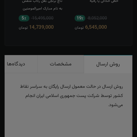
خطی حکاکی یا رقیه
تاج برنجی بغل رکاب منقش
حکاک
به نام مبارک امیرالمومنین
5٪
15,495,000
19٪
8,052,000
1
14,739,000
6,545,000
مان
تومان
تومان
روش ارسال
مشخصات
دیدگاه‌ها
روش ارسال در حالت معمول ارسال رایگان به سراسر نقاط
کشور توسط شرکت پست جمهوری اسلامی ایران انجام
می‌شود.