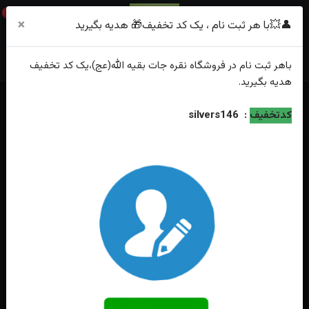
0
×
👤💥با هر ثبت نام ، یک کد تخفیف🎁 هدیه بگیرید
باهر
ثبت نام
در فروشگاه
نقره جات بقیه الله(عج)
،یک کد تخفیف
هدیه
بگیرید.
خانه
فهرست محصولات
انگشترنقره عقیق سبز خطی حکاکی یا حیدر کرار
کدتخفیف
:
silvers146