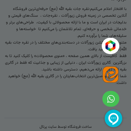
با افتخار اعلام می‌کنیم:نقره جات بقیه الله (عج) حرفه‌ای‌ترین فروشگاه
آنلاین تخصصی در زمینه فروش زیورآلات ، نقره‌جات ، سنگ‌های قیمتی و
بدلیجات در ایران است و ما با ارائه محصولاتی با کیفیت، طراحی‌های برتر و
خدماتی شخصی و حرفه‌ای، تمام تلاشمان را می‌کنیم تا خواسته‌ها و
سلیقه‌های شما را برآورده کنیم.
متنوع‌ترین کالکشن زیورآلات در دسته‌بندی‌های مختلف را در نقره جات بقیه
الله(عج) خواهید یافت.
فقط کافیست از بالای همین صفحه ، «منوی محصولات» را کلیک کنید تا به
بزرگترین گالری زیورآلات ایران ، دنیایی از زیبایی و جذابیت که فقط در گالری
بقیه الله (عج) ارائه می‌دهیم، دسترسی داشته باشید.
شما بهترین و اصیل‌ترین انتخاب‌هایتان را در گالری بقیه الله (عج) خواهید
داشت.
ساخت فروشگاه توسط
سایت پرتال