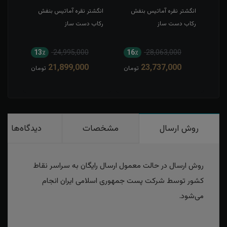
ش
انگشتر نقره آماتیس بنفش
انگشتر نقره آماتیس بنفش
انگش
رکاب دست ساز
رکاب دست ساز
13٪
24,995,000
16٪
28,063,000
1
21,899,000
23,737,000
مان
تومان
تومان
روش ارسال
مشخصات
دیدگاه‌ها
روش ارسال در حالت معمول ارسال رایگان به سراسر نقاط
کشور توسط شرکت پست جمهوری اسلامی ایران انجام
می‌شود.