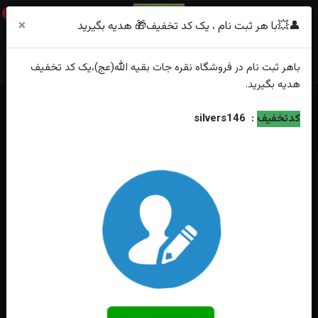
0
×
👤💥با هر ثبت نام ، یک کد تخفیف🎁 هدیه بگیرید
باهر
ثبت نام
در فروشگاه
نقره جات بقیه الله(عج)
،یک کد تخفیف
هدیه
بگیرید.
خانه
فهرست محصولات
کدتخفیف
:
silvers146
انگشترنقره آماتیس اصل رکاب فیلی چنگی دست ساز آینه و مخراجکاری شده